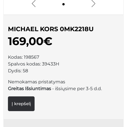
MICHAEL KORS 0MK2218U
169,00€
Kodas:
198567
Spalvos kodas:
39433H
Dydis:
58
Nemokamas pristatymas
Greitas Išsiuntimas
- išsiųsime per 3-5 d.d.
Į krepšelį