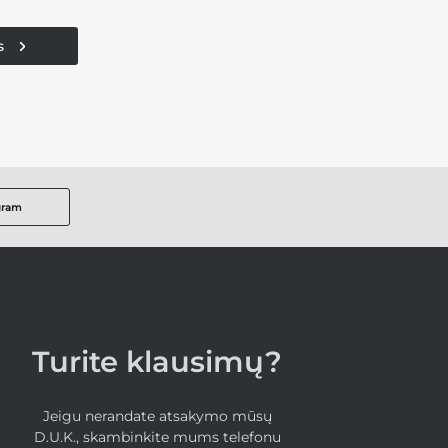
s
gram
Turite klausimų?
Jeigu nerandate atsakymo mūsų
D.U.K., skambinkite mums telefonu