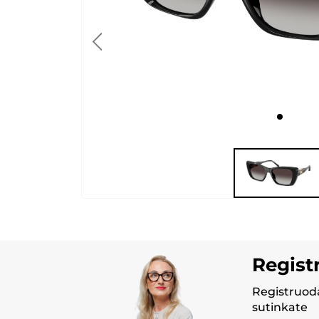
Regist
Registruoda
sutinkate