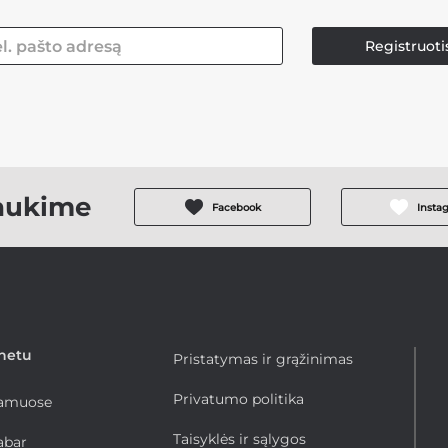
Registruoti
aukime
Facebook
Insta
rnetu
Pristatymas ir grąžinimas
Privatumo politika
namuose
Taisyklės ir sąlygos
abar