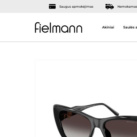
Saugus apmokėjimas
Nemokamas 
Akiniai
Saulės a