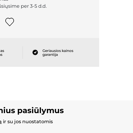
išsiųsime per 3-5 d.d.
as
Geriausios kainos
as
garantija
inius pasiūlymus
a
ir su jos nuostatomis