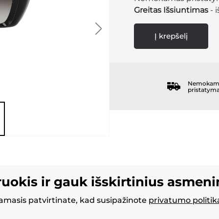
Greitas Išsiuntimas
- 
Į krepšelį
Nemokam
pristatym
ruokis ir gauk išskirtinius asmen
masis patvirtinate, kad susipažinote
privatumo politik