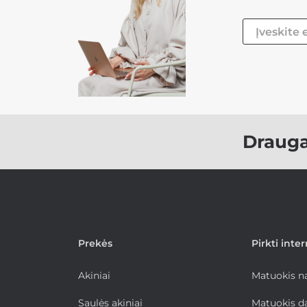
Draug
Prekės
Pirkti inte
Akiniai
Matuokis 
Saulės akiniai
Matuokis d