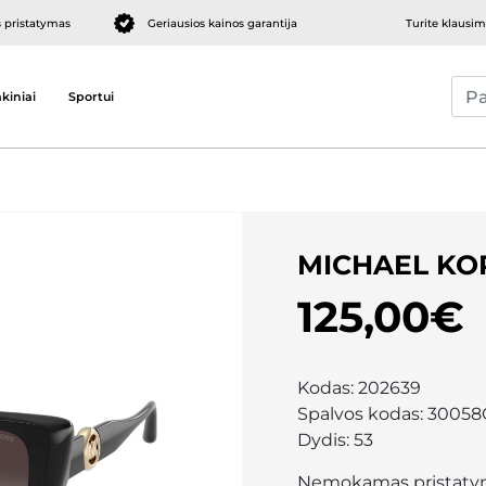
pristatymas
Geriausios kainos garantija
Turite klausi
kiniai
Sportui
MICHAEL KO
125,00€
Kodas:
202639
Spalvos kodas:
30058
Dydis:
53
Nemokamas pristaty