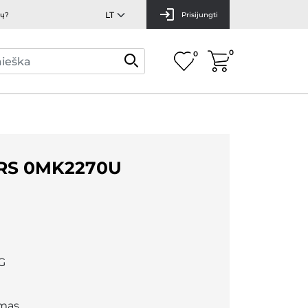
mų?
Prisijungti
0
0
RS 0MK2270U
G
mas