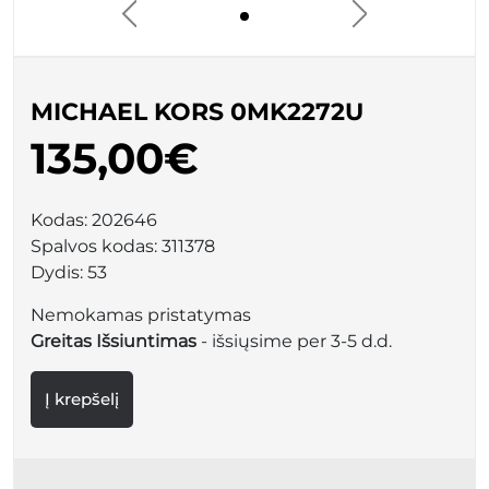
MICHAEL KORS 0MK2272U
135,00€
Kodas:
202646
Spalvos kodas:
311378
Dydis:
53
Nemokamas pristatymas
Greitas Išsiuntimas
- išsiųsime per 3-5 d.d.
Į krepšelį