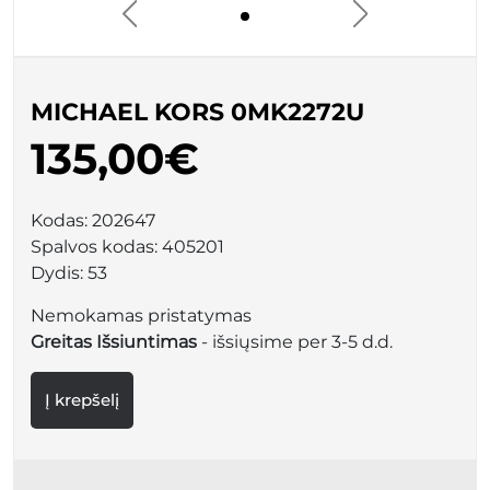
MICHAEL KORS 0MK2272U
135,00€
Kodas:
202647
Spalvos kodas:
405201
Dydis:
53
Nemokamas pristatymas
Greitas Išsiuntimas
- išsiųsime per 3-5 d.d.
Į krepšelį