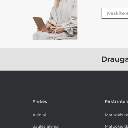
Draug
Prekės
Pirkti inte
Akiniai
Matuokis 
Saulės akiniai
Matuokis d