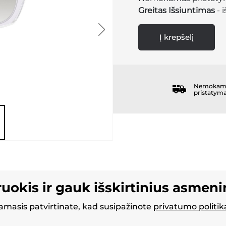
Greitas Išsiuntimas
- 
Į krepšelį
Nemokam
pristatym
ruokis ir gauk išskirtinius asmen
masis patvirtinate, kad susipažinote
privatumo politik