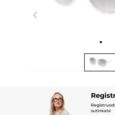
Regist
Registruoda
sutinkate