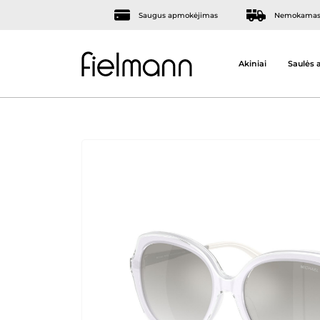
Saugus apmokėjimas
Nemokamas 
Akiniai
Saulės a