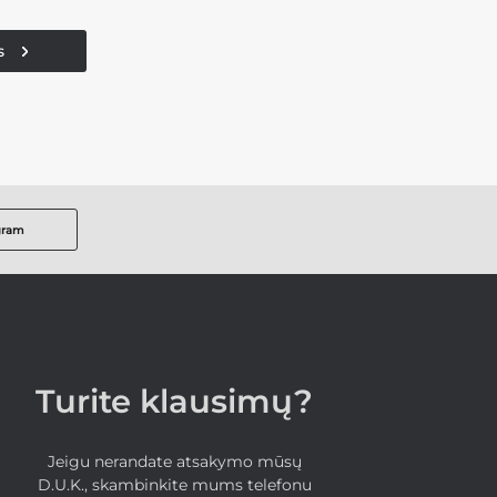
s
gram
Turite klausimų?
Jeigu nerandate atsakymo mūsų
D.U.K., skambinkite mums telefonu