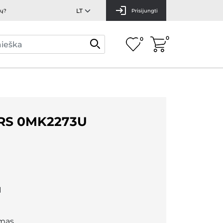
mų?
Prisijungti
0
0
RS 0MK2273U
1
mas