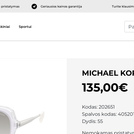
pristatymas
Geriausios kainos garantija
Turite klausi
kiniai
Sportui
MICHAEL KO
135,00€
Kodas:
202651
Spalvos kodas:
40520
Dydis:
55
Nemokamas pristaty