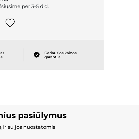
išsiųsime per 3-5 d.d.
as
Geriausios kainos
as
garantija
inius pasiūlymus
a
ir su jos nuostatomis