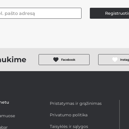
Registruoti
aukime
Facebook
Insta
rnetu
Pristatymas ir grąžinimas
Privatumo politika
namuose
Taisyklės ir sąlygos
abar