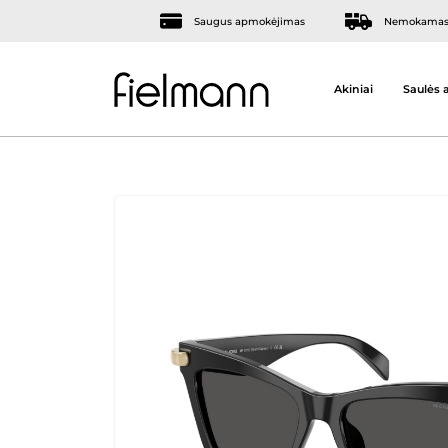
Saugus apmokėjimas
Nemokamas 
Akiniai
Saulės a