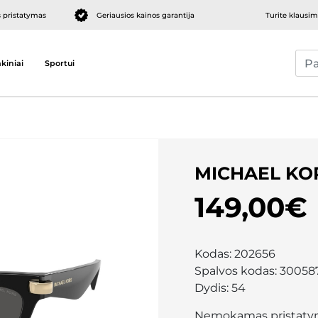
pristatymas
Geriausios kainos garantija
Turite klausi
kiniai
Sportui
MICHAEL KO
149,00€
Kodas:
202656
Spalvos kodas:
30058
Dydis:
54
Nemokamas pristaty