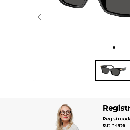
Regist
Registruoda
sutinkate