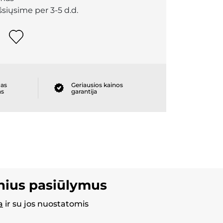
išsiųsime per 3-5 d.d.
as
Geriausios kainos
as
garantija
inius pasiūlymus
a
ir su jos nuostatomis