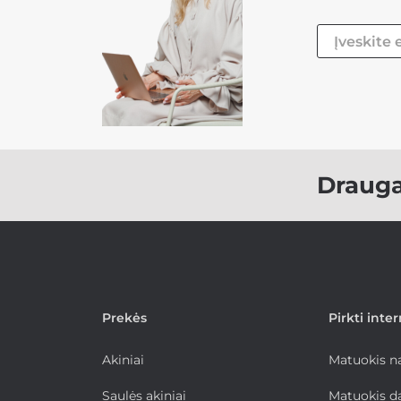
Draug
Prekės
Pirkti inte
Akiniai
Matuokis 
Saulės akiniai
Matuokis d