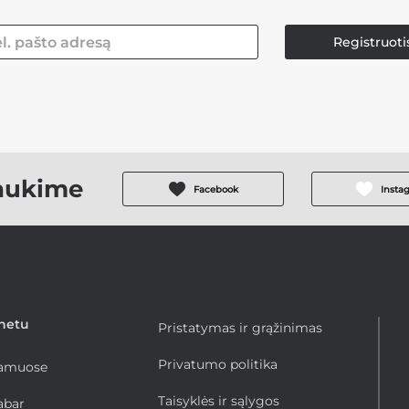
Registruoti
aukime
Facebook
Insta
rnetu
Pristatymas ir grąžinimas
Privatumo politika
namuose
Taisyklės ir sąlygos
abar