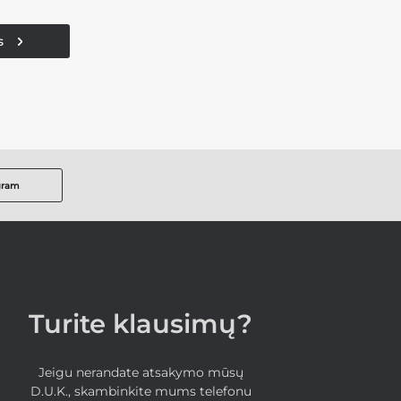
s
gram
Turite klausimų?
Jeigu nerandate atsakymo mūsų
D.U.K., skambinkite mums telefonu