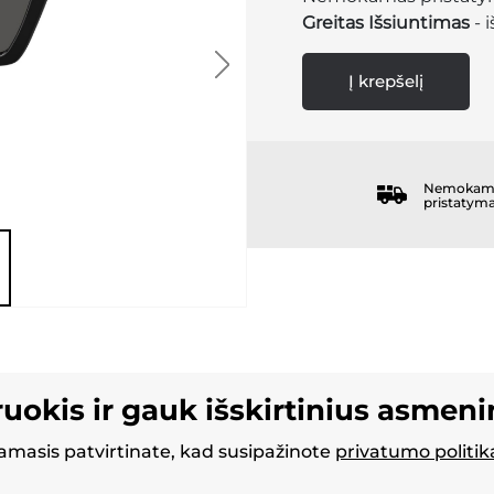
Greitas Išsiuntimas
- 
Į krepšelį
Nemokam
pristatym
ruokis ir gauk išskirtinius asmen
masis patvirtinate, kad susipažinote
privatumo politik