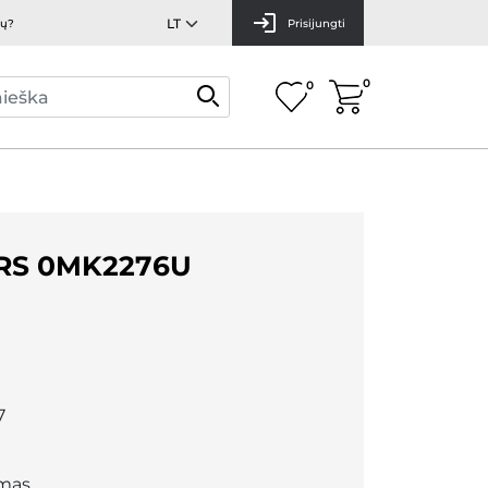
mų?
Prisijungti
0
0
RS 0MK2276U
7
mas