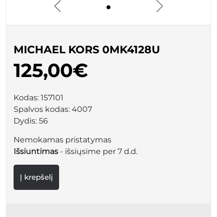
MICHAEL KORS 0MK4128U
125,00€
Kodas:
157101
Spalvos kodas:
4007
Dydis:
56
Nemokamas pristatymas
Išsiuntimas
- išsiųsime per 7 d.d.
Į krepšelį