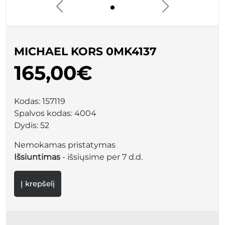
MICHAEL KORS 0MK4137
165,00€
Kodas:
157119
Spalvos kodas:
4004
Dydis:
52
Nemokamas pristatymas
Išsiuntimas
- išsiųsime per 7 d.d.
Į krepšelį