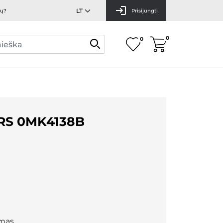
mų?
Prisijungti
0
0
RS 0MK4138B
mas