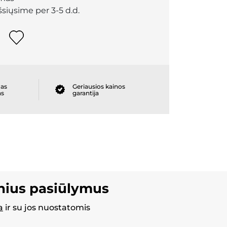
išsiųsime per 3-5 d.d.
as
Geriausios kainos
as
garantija
inius pasiūlymus
a
ir su jos nuostatomis