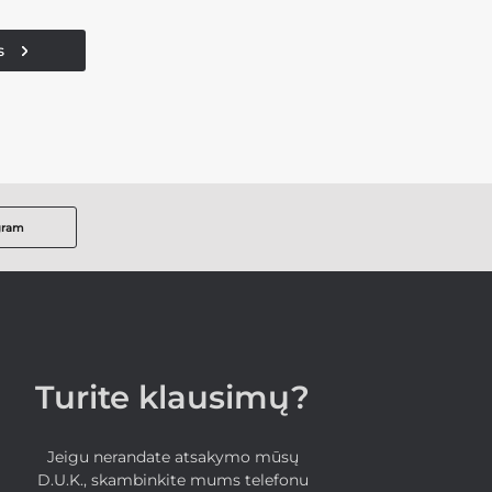
s
gram
Turite klausimų?
Jeigu nerandate atsakymo mūsų
D.U.K., skambinkite mums telefonu