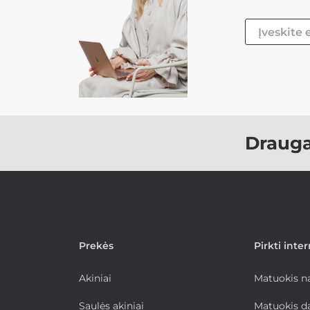
Draug
Prekės
Pirkti inte
Akiniai
Matuokis 
Saulės akiniai
Matuokis d