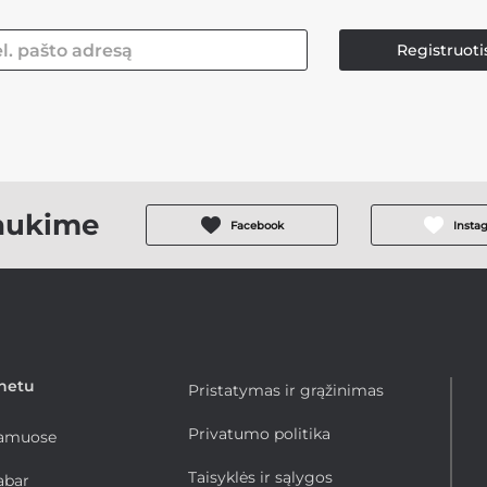
Registruoti
aukime
Facebook
Insta
rnetu
Pristatymas ir grąžinimas
Privatumo politika
namuose
Taisyklės ir sąlygos
abar