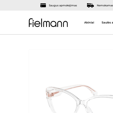
Saugus apmokėjimas
Nemokamas 
Akiniai
Saulės a