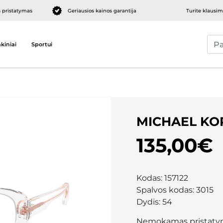
pristatymas
Geriausios kainos garantija
Turite klausi
kiniai
Sportui
MICHAEL KO
135,00€
Kodas:
157122
Spalvos kodas:
3015
Dydis:
54
Nemokamas pristaty