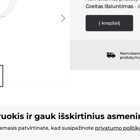
Greitas Išsiuntimas
- 
Į krepšelį
Nemokam
pristatym
ruokis ir gauk išskirtinius asmen
masis patvirtinate, kad susipažinote
privatumo politik