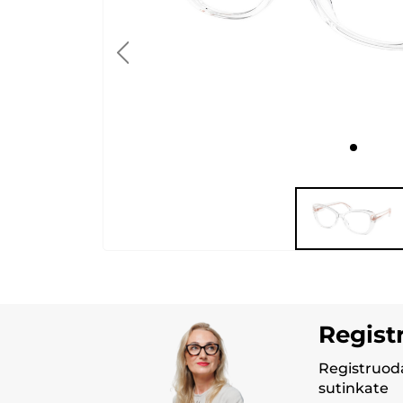
Regist
Registruoda
sutinkate