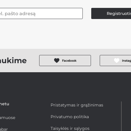
Registruoti
aukime
Facebook
Insta
rnetu
Pristatymas ir grąžinimas
Privatumo politika
namuose
Taisyklės ir sąlygos
abar