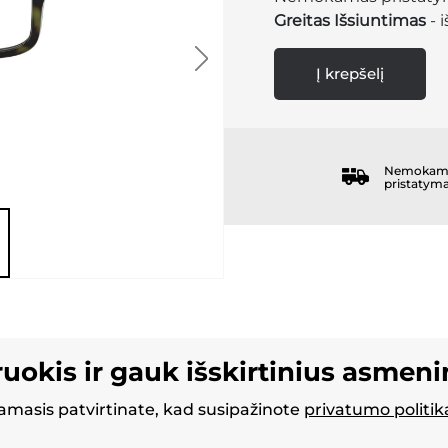
Greitas Išsiuntimas
- 
Į krepšelį
Nemokam
pristatym
ruokis ir gauk išskirtinius asmen
masis patvirtinate, kad susipažinote
privatumo politik