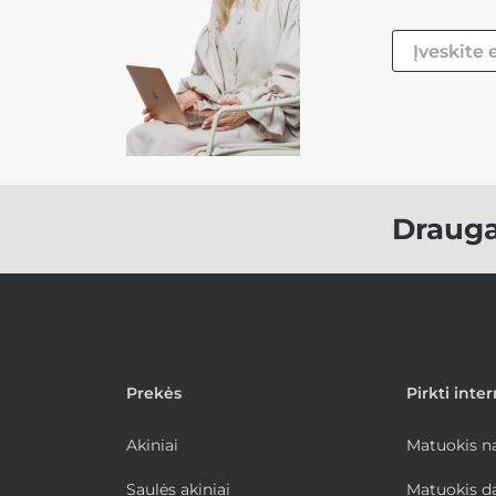
Draug
Prekės
Pirkti inte
Akiniai
Matuokis 
Saulės akiniai
Matuokis d