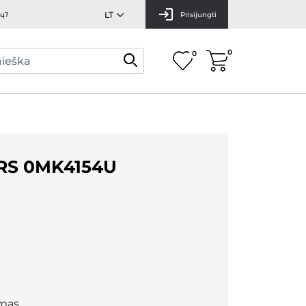
mų?
Prisijungti
0
0
RS 0MK4154U
mas