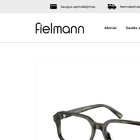
Saugus apmokėjimas
Nemokamas 
Akiniai
Saulės a