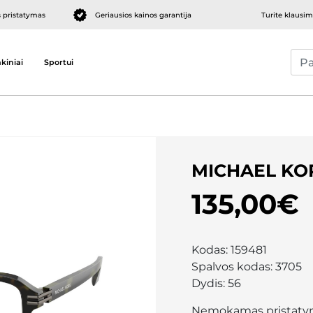
pristatymas
Geriausios kainos garantija
Turite klausi
kiniai
Sportui
MICHAEL KO
135,00€
Kodas:
159481
Spalvos kodas:
3705
Dydis:
56
Nemokamas pristaty