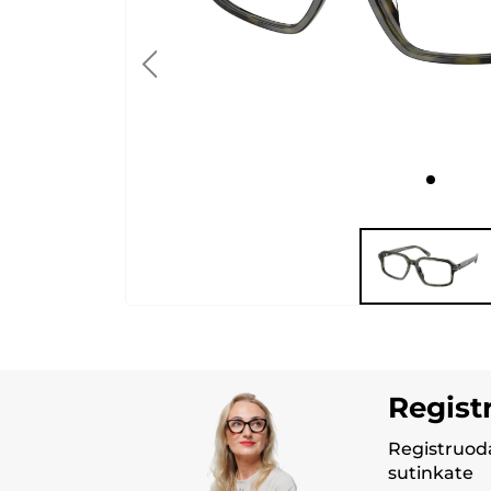
Regist
Registruoda
sutinkate