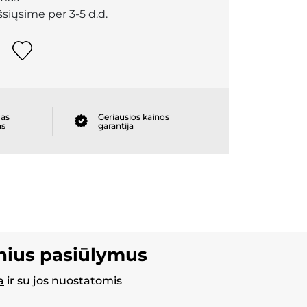
išsiųsime per 3-5 d.d.
as
Geriausios kainos
as
garantija
inius pasiūlymus
a
ir su jos nuostatomis