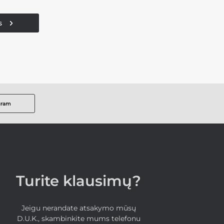
s
gram
Turite klausimų?
Jeigu nerandate atsakymo mūsų
D.U.K., skambinkite mums telefonu