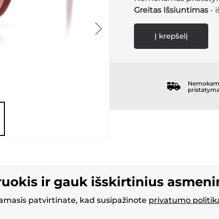
Greitas Išsiuntimas
- 
Į krepšelį
Nemokam
pristatym
ruokis ir gauk išskirtinius asmen
masis patvirtinate, kad susipažinote
privatumo politik