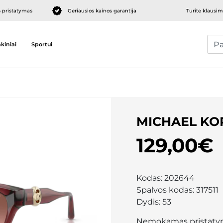
pristatymas
Geriausios kainos garantija
Turite klausi
kiniai
Sportui
MICHAEL KO
129,00€
Kodas:
202644
Spalvos kodas:
317511
Dydis:
53
Nemokamas pristaty