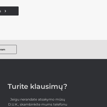
s
gram
Turite klausimų?
Jeigu nerandate atsakymo mūsų
D.U.K., skambinkite mums telefonu