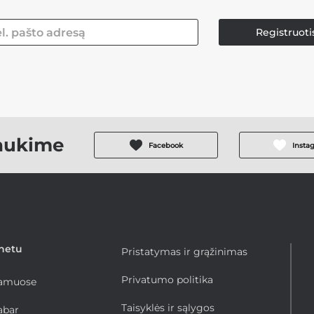
Registruoti
aukime
Facebook
Insta
rnetu
Pristatymas ir grąžinimas
Privatumo politika
namuose
Taisyklės ir sąlygos
abar