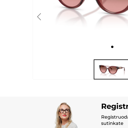
Regist
Registruoda
sutinkate