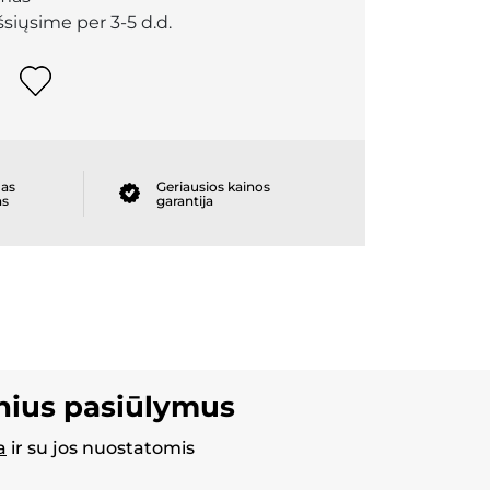
išsiųsime per 3-5 d.d.
as
Geriausios kainos
as
garantija
inius pasiūlymus
a
ir su jos nuostatomis