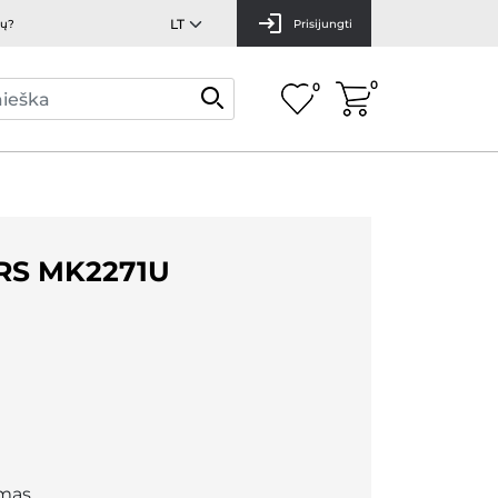
mų?
Prisijungti
0
0
RS MK2271U
mas