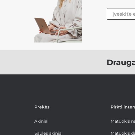
Draug
Prekės
Pirkti inte
Akiniai
Matuokis 
Saulės akiniai
Matuokis d