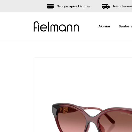
Saugus apmokėjimas
Nemokamas 
Akiniai
Saulės a