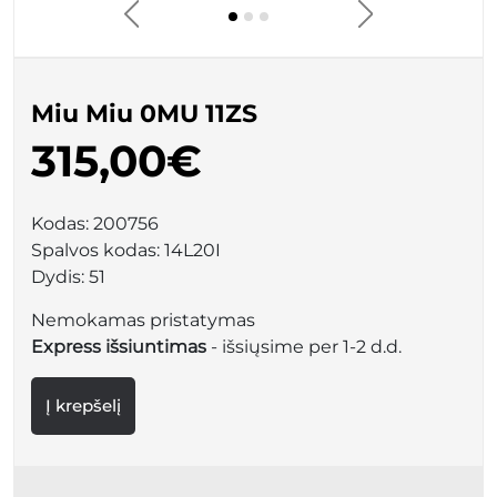
Miu Miu 0MU 11ZS
315,00€
Kodas:
200756
Spalvos kodas:
14L20I
Dydis:
51
Nemokamas pristatymas
Express išsiuntimas
- išsiųsime per 1-2 d.d.
Į krepšelį