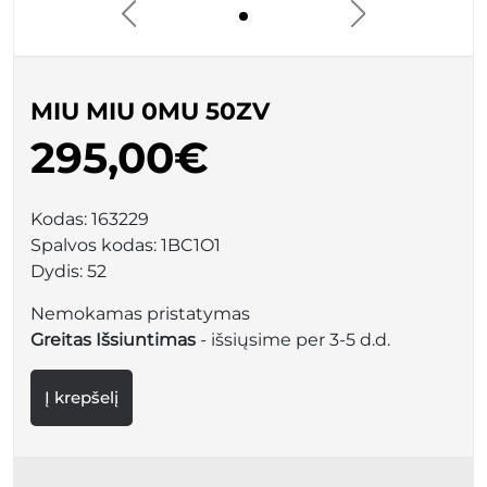
MIU MIU 0MU 50ZV
295,00€
Kodas:
163229
Spalvos kodas:
1BC1O1
Dydis:
52
Nemokamas pristatymas
Greitas Išsiuntimas
- išsiųsime per 3-5 d.d.
Į krepšelį