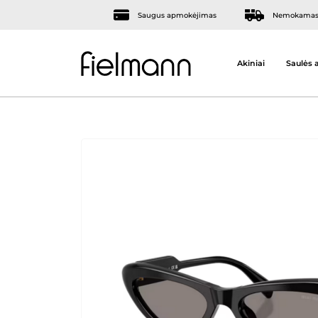
Saugus apmokėjimas
Nemokamas 
Akiniai
Saulės a