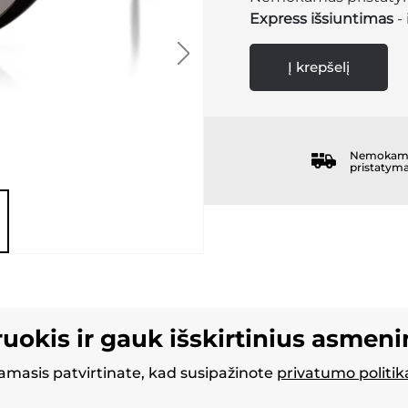
Express išsiuntimas
- 
Į krepšelį
Nemokam
pristatym
ruokis ir gauk išskirtinius asmen
masis patvirtinate, kad susipažinote
privatumo politik