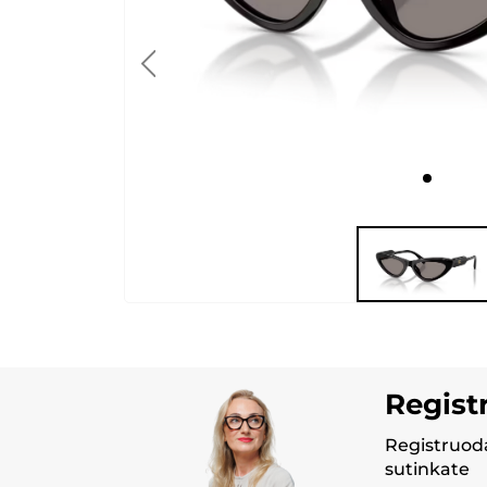
Regist
Registruoda
sutinkate