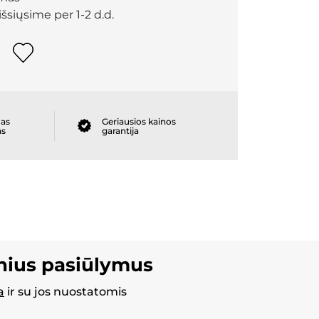
išsiųsime per 1-2 d.d.
as
Geriausios kainos
as
garantija
inius pasiūlymus
a
ir su jos nuostatomis