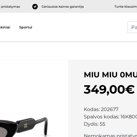
pristatymas
Geriausios kainos garantija
Turite klausi
kiniai
Sportui
MIU MIU 0MU
349,00€
Kodas:
202677
Spalvos kodas:
16K80
Dydis:
55
Nemokamas pristaty