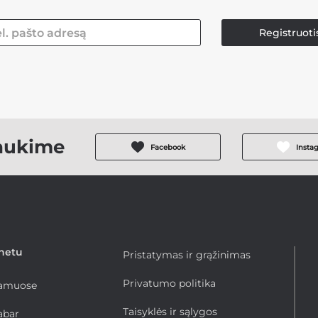
Registruoti
aukime
Facebook
Insta
rnetu
Pristatymas ir grąžinimas
Privatumo politika
namuose
Taisyklės ir sąlygos
abar