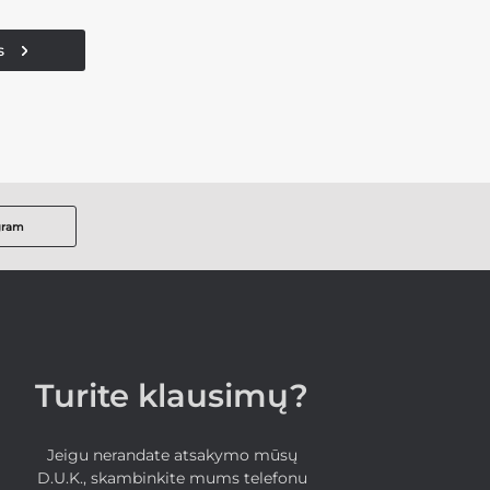
s
gram
Turite klausimų?
Jeigu nerandate atsakymo mūsų
D.U.K., skambinkite mums telefonu