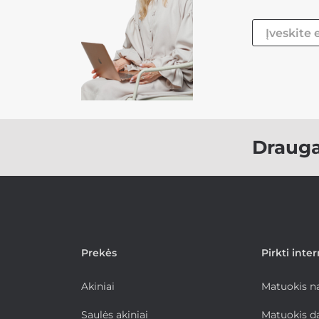
Draug
Prekės
Pirkti inte
Akiniai
Matuokis 
Saulės akiniai
Matuokis d