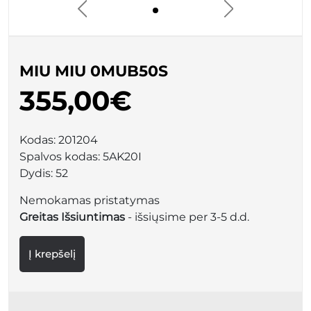
MIU MIU 0MUB50S
355,00€
Kodas:
201204
Spalvos kodas:
5AK20I
Dydis:
52
Nemokamas pristatymas
Greitas Išsiuntimas
- išsiųsime per 3-5 d.d.
Į krepšelį