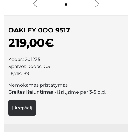
OAKLEY 0OO 9517
219,00€
Kodas:
201235
Spalvos kodas:
O5
Dydis:
39
Nemokamas pristatymas
Greitas Išsiuntimas
- išsiųsime per 3-5 d.d.
Į krepšelį