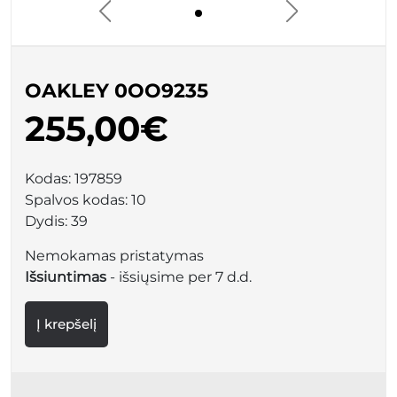
OAKLEY 0OO9235
255,00€
Kodas:
197859
Spalvos kodas:
10
Dydis:
39
Nemokamas pristatymas
Išsiuntimas
- išsiųsime per 7 d.d.
Į krepšelį