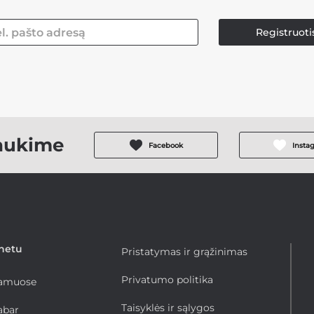
Registruoti
aukime
Facebook
Insta
rnetu
Pristatymas ir grąžinimas
Privatumo politika
namuose
Taisyklės ir sąlygos
abar