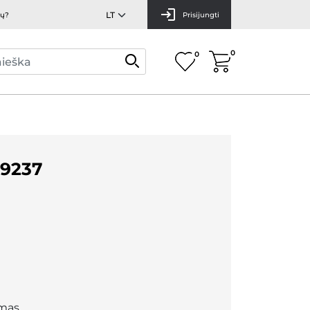
mų?
Prisijungti
0
0
9237
mas