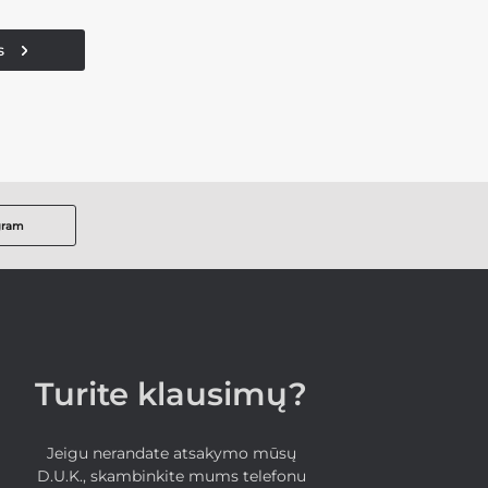
s
gram
Turite klausimų?
Jeigu nerandate atsakymo mūsų
D.U.K., skambinkite mums telefonu