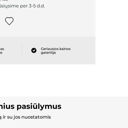
išsiųsime per 3-5 d.d.
as
Geriausios kainos
as
garantija
inius pasiūlymus
a
ir su jos nuostatomis