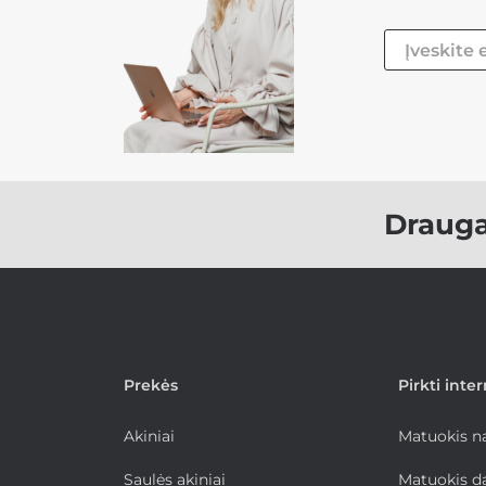
Draug
Prekės
Pirkti inte
Akiniai
Matuokis 
Saulės akiniai
Matuokis d