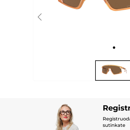
Regist
Registruoda
sutinkate