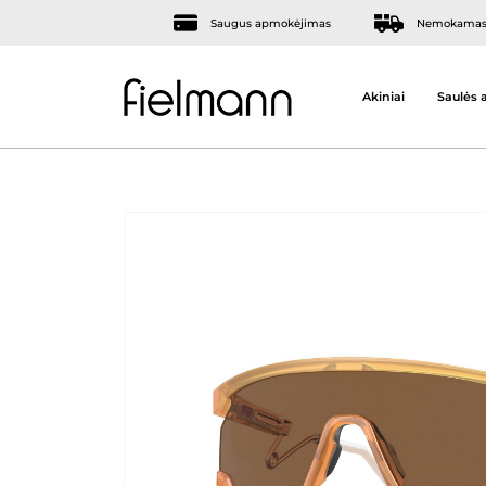
Saugus apmokėjimas
Nemokamas 
Akiniai
Saulės a