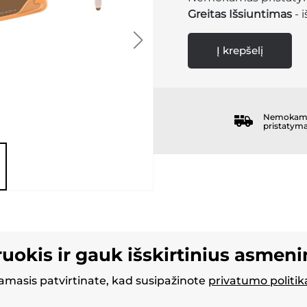
Greitas Išsiuntimas
- 
Į krepšelį
Nemokam
pristatym
ruokis ir gauk išskirtinius asmen
masis patvirtinate, kad susipažinote
privatumo politik