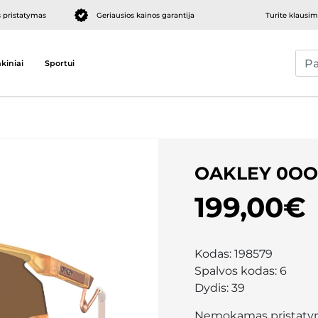
pristatymas
Geriausios kainos garantija
Turite klausi
kiniai
Sportui
OAKLEY 0OO
199,00€
Kodas:
198579
Spalvos kodas:
6
Dydis:
39
Nemokamas pristaty