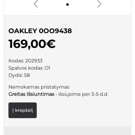
OAKLEY 0OO9438
169,00€
Kodas:
202933
Spalvos kodas:
O1
Dydis:
58
Nemokamas pristatymas
Greitas Išsiuntimas
- išsiųsime per 3-5 d.d.
Į krepšelį