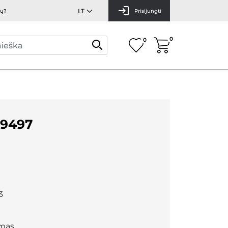
mų?
Prisijungti
0
0
9497
3
mas