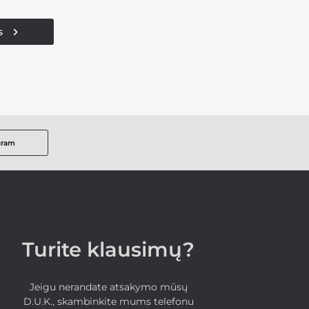
s
gram
Turite klausimų?
Jeigu nerandate atsakymo mūsų
D.U.K., skambinkite mums telefonu