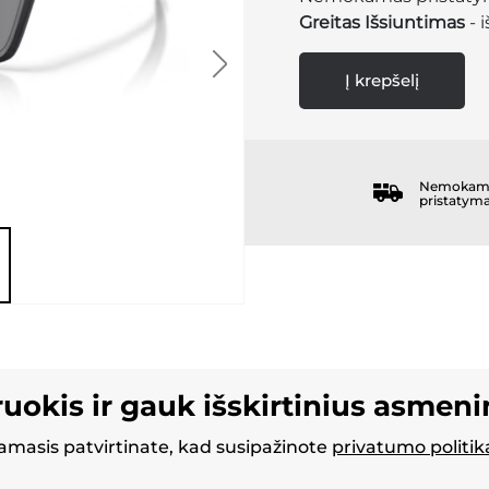
Greitas Išsiuntimas
- 
Į krepšelį
Nemokam
pristatym
ruokis ir gauk išskirtinius asmen
masis patvirtinate, kad susipažinote
privatumo politik