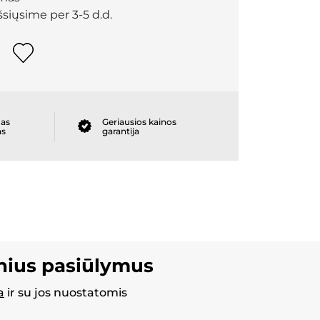
išsiųsime per 3-5 d.d.
as
Geriausios kainos
as
garantija
inius pasiūlymus
a
ir su jos nuostatomis