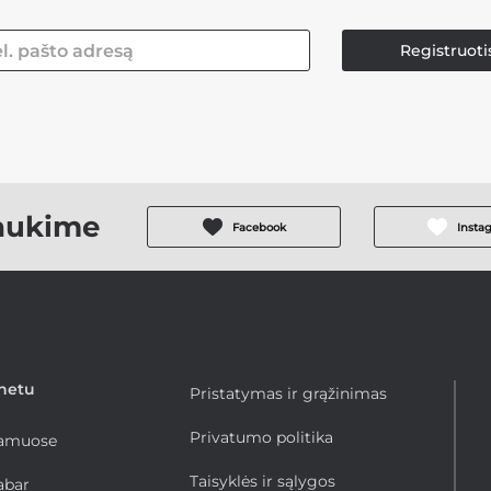
Registruoti
aukime
Facebook
Insta
rnetu
Pristatymas ir grąžinimas
Privatumo politika
namuose
Taisyklės ir sąlygos
abar