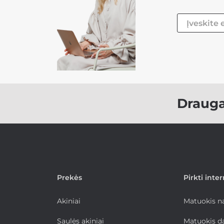
Draug
Prekės
Pirkti inte
Akiniai
Matuokis 
Saulės akiniai
Matuokis d