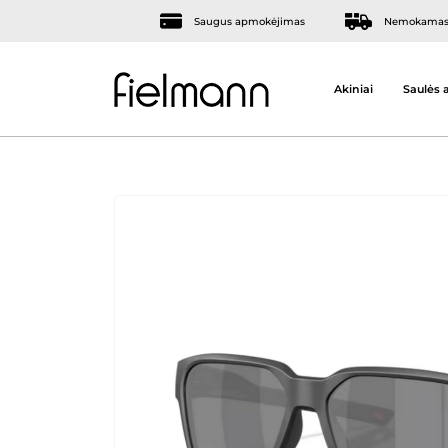
Saugus apmokėjimas
Nemokamas 
Akiniai
Saulės a