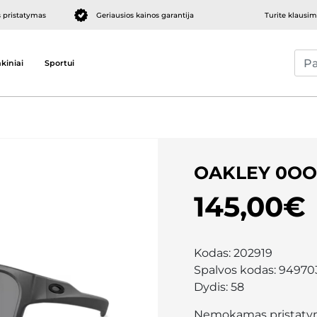
pristatymas
Geriausios kainos garantija
Turite klausi
kiniai
Sportui
OAKLEY 0OO
145,00€
Kodas:
202919
Spalvos kodas:
94970
Dydis:
58
Nemokamas pristaty