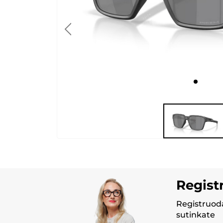
Regist
Registruoda
sutinkate