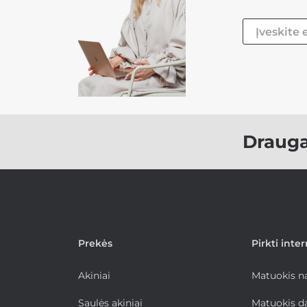
Draug
Prekės
Pirkti inte
Akiniai
Matuokis 
Saulės akiniai
Matuokis d