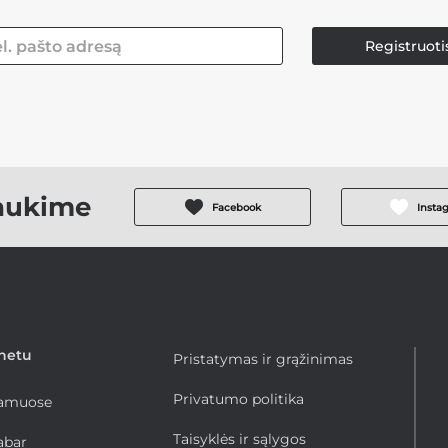
Registruoti
aukime
Facebook
Insta
rnetu
Pristatymas ir grąžinimas
Privatumo politika
namuose
Taisyklės ir sąlygos
abar