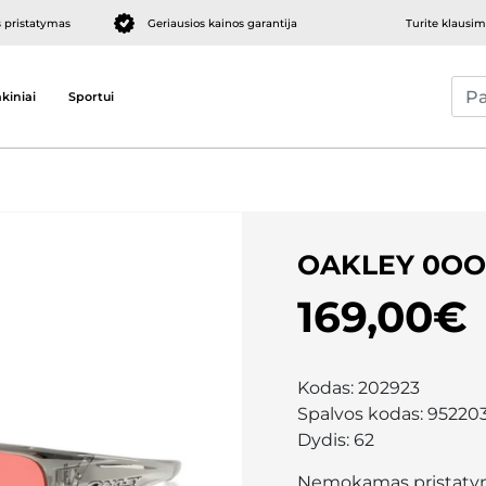
pristatymas
Geriausios kainos garantija
Turite klausi
kiniai
Sportui
OAKLEY 0OO
169,00€
Kodas:
202923
Spalvos kodas:
95220
Dydis:
62
Nemokamas pristaty