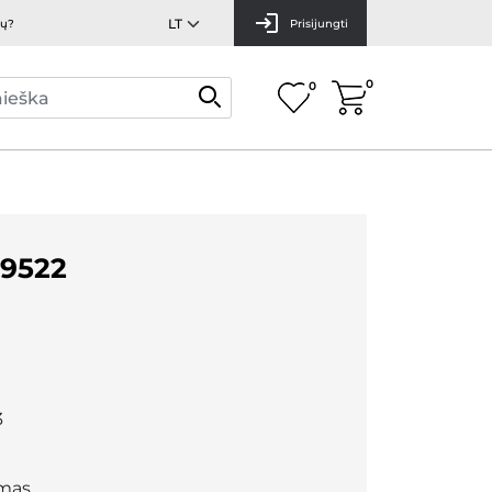
mų?
Prisijungti
0
0
9522
3
mas