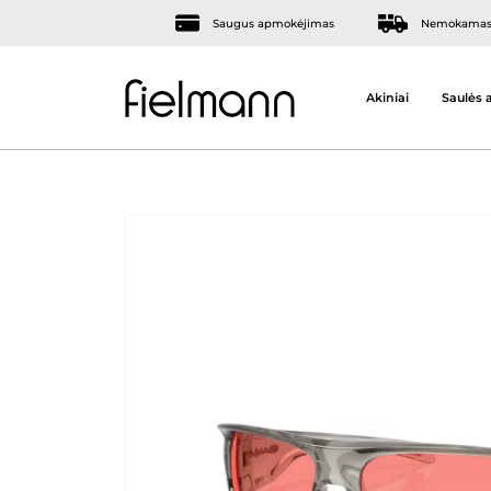
Saugus apmokėjimas
Nemokamas 
Akiniai
Saulės a