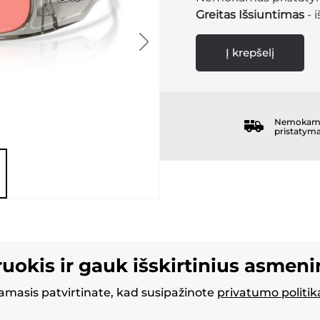
Greitas Išsiuntimas
- 
Į krepšelį
Nemokam
pristatym
ruokis ir gauk išskirtinius asmen
masis patvirtinate, kad susipažinote
privatumo politik