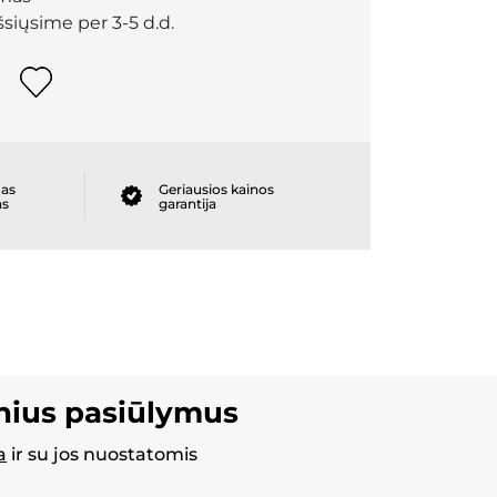
išsiųsime per 3-5 d.d.
as
Geriausios kainos
as
garantija
inius pasiūlymus
a
ir su jos nuostatomis