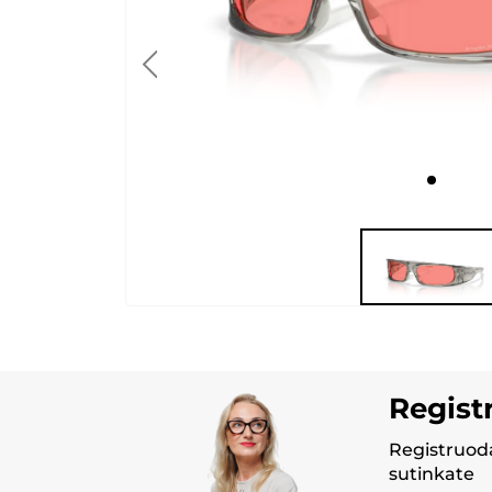
Regist
Registruoda
sutinkate