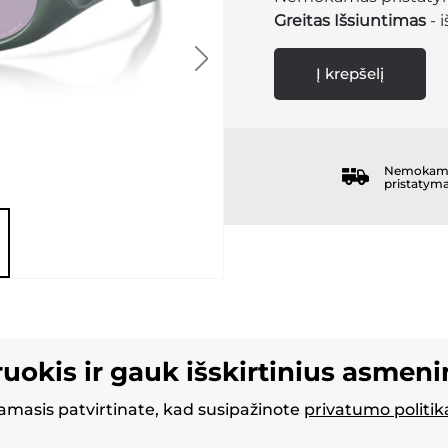
Greitas Išsiuntimas
- 
Į krepšelį
Nemokam
pristatym
ruokis ir gauk išskirtinius asmen
masis patvirtinate, kad susipažinote
privatumo politik