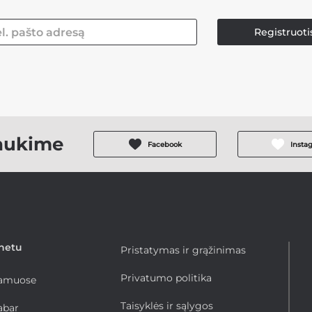
Registruoti
aukime
Facebook
Insta
rnetu
Pristatymas ir grąžinimas
Privatumo politika
namuose
Taisyklės ir sąlygos
abar