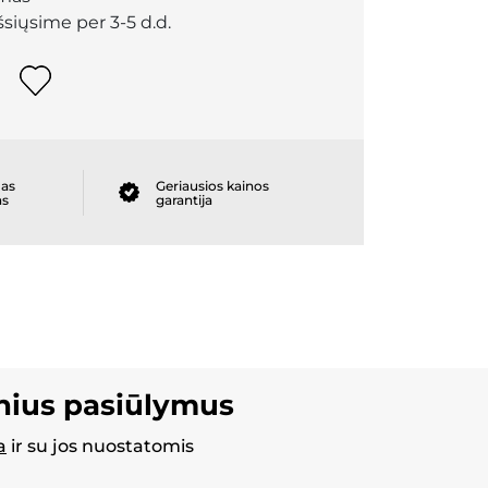
išsiųsime per 3-5 d.d.
as
Geriausios kainos
as
garantija
inius pasiūlymus
a
ir su jos nuostatomis