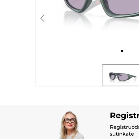
Regist
Registruoda
sutinkate