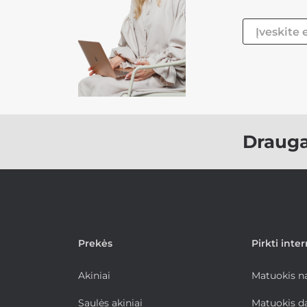
Draug
Prekės
Pirkti inte
Akiniai
Matuokis 
Saulės akiniai
Matuokis d