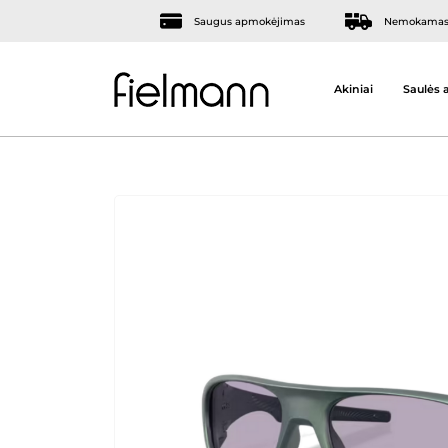
Saugus apmokėjimas
Nemokamas 
Akiniai
Saulės a