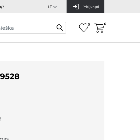
mų?
Prisijungti
0
0
9528
2
mas