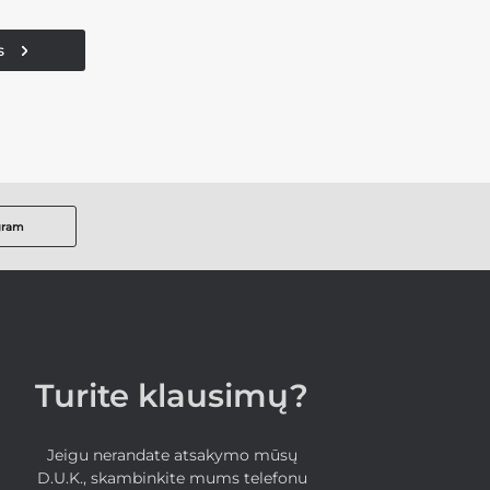
s
gram
Turite klausimų?
Jeigu nerandate atsakymo mūsų
D.U.K., skambinkite mums telefonu