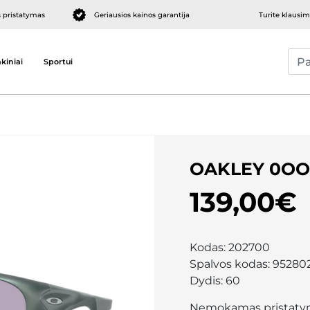
pristatymas
Geriausios kainos garantija
Turite klausi
kiniai
Sportui
OAKLEY 0OO
139,00€
Kodas:
202700
Spalvos kodas:
95280
Dydis:
60
Nemokamas pristaty