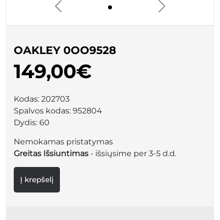
OAKLEY 0OO9528
149,00€
Kodas:
202703
Spalvos kodas:
952804
Dydis:
60
Nemokamas pristatymas
Greitas Išsiuntimas
- išsiųsime per 3-5 d.d.
Į krepšelį