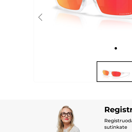
Regist
Registruoda
sutinkate