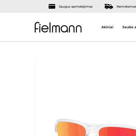
Saugus apmokėjimas
Nemokamas 
Akiniai
Saulės a