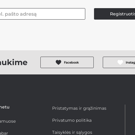
Registruoti
aukime
Facebook
Insta
rnetu
Pristatymas ir grąžinimas
Privatumo politika
namuose
Taisyklės ir sąlygos
abar