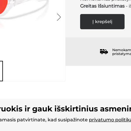
Greitas Išsiuntimas
- 
Į krepšelį
Nemokam
pristatym
ruokis ir gauk išskirtinius asmen
masis patvirtinate, kad susipažinote
privatumo politik