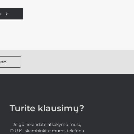
s
gram
Turite klausimų?
Jeigu nerandate atsakymo mūsų
D.U.K., skambinkite mums telefonu