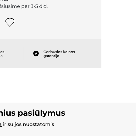
išsiųsime per 3-5 d.d.
as
Geriausios kainos
as
garantija
inius pasiūlymus
a
ir su jos nuostatomis