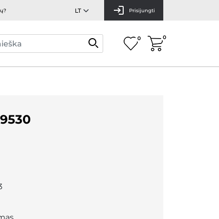
mų?
Prisijungti
0
0
9530
3
mas