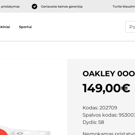
pristatymas
Geriausios kainos garantija
Turite klausi
kiniai
Sportui
OAKLEY 0OO
149,00€
Kodas:
202709
Spalvos kodas:
95300
Dydis:
58
Nemokamas pristaty