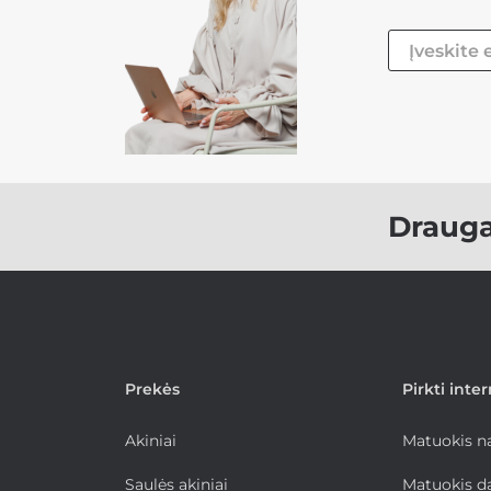
Draug
Prekės
Pirkti inte
Akiniai
Matuokis 
Saulės akiniai
Matuokis d