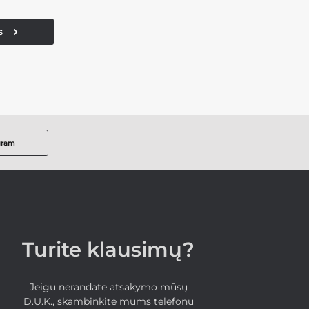
s
gram
Turite klausimų?
Jeigu nerandate atsakymo mūsų
D.U.K., skambinkite mums telefonu