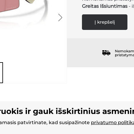
Greitas Išsiuntimas
- 
Į krepšelį
Nemokam
pristatym
ruokis ir gauk išskirtinius asmen
masis patvirtinate, kad susipažinote
privatumo politik