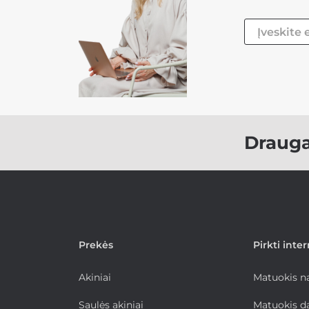
Draug
Prekės
Pirkti inte
Akiniai
Matuokis 
Saulės akiniai
Matuokis d