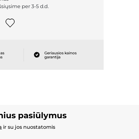
išsiųsime per 3-5 d.d.
as
Geriausios kainos
as
garantija
inius pasiūlymus
a
ir su jos nuostatomis