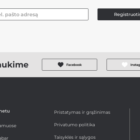
Registruoti
aukime
Facebook
Insta
rnetu
Pristatymas ir grąžinimas
Privatumo politika
namuose
Taisyklės ir sąlygos
abar