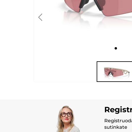
Regist
Registruoda
sutinkate