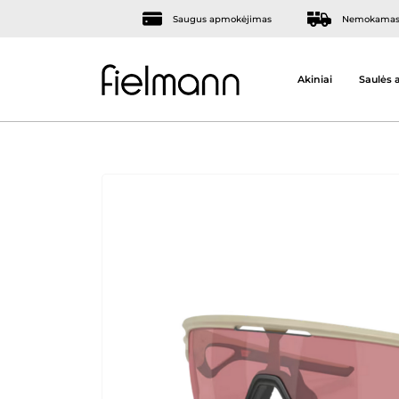
Saugus apmokėjimas
Nemokamas 
Akiniai
Saulės a