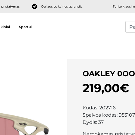
pristatymas
Geriausios kainos garantija
Turite klausi
kiniai
Sportui
OAKLEY 0OO
219,00€
Kodas:
202716
Spalvos kodas:
953107
Dydis:
37
Nemokamas pristaty