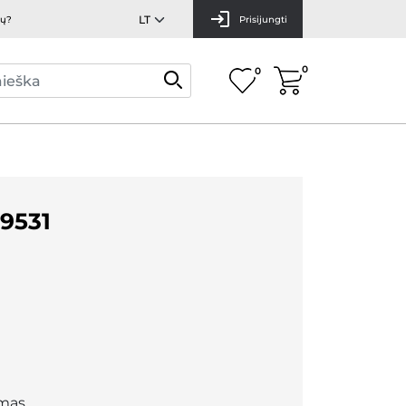
mų?
Prisijungti
0
0
9531
mas