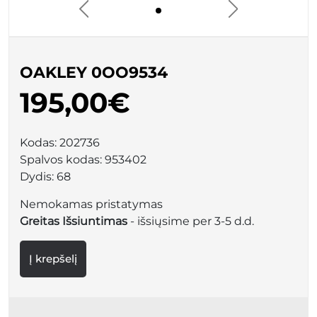
OAKLEY 0OO9534
195,00€
Kodas:
202736
Spalvos kodas:
953402
Dydis:
68
Nemokamas pristatymas
Greitas Išsiuntimas
- išsiųsime per 3-5 d.d.
Į krepšelį