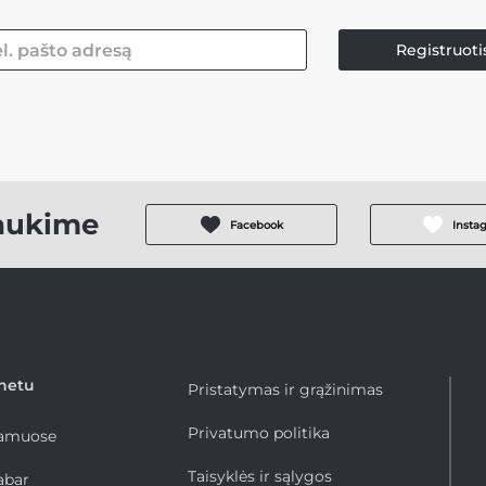
Registruoti
aukime
Facebook
Insta
rnetu
Pristatymas ir grąžinimas
Privatumo politika
namuose
Taisyklės ir sąlygos
abar