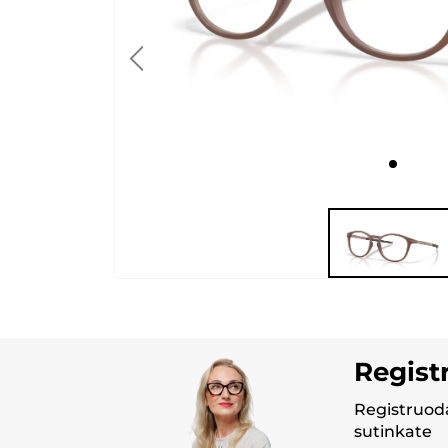
Regist
Registruoda
sutinkate