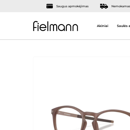
Saugus apmokėjimas
Nemokamas 
Akiniai
Saulės a