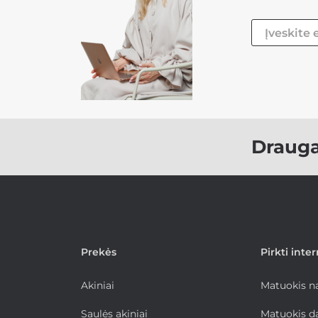
Draug
Prekės
Pirkti inte
Akiniai
Matuokis 
Saulės akiniai
Matuokis d