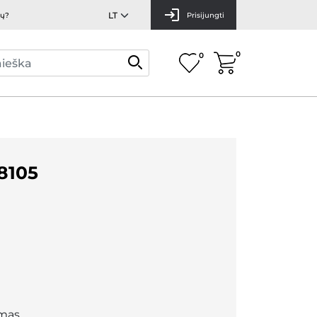
mų?
Prisijungti
0
0
8105
mas