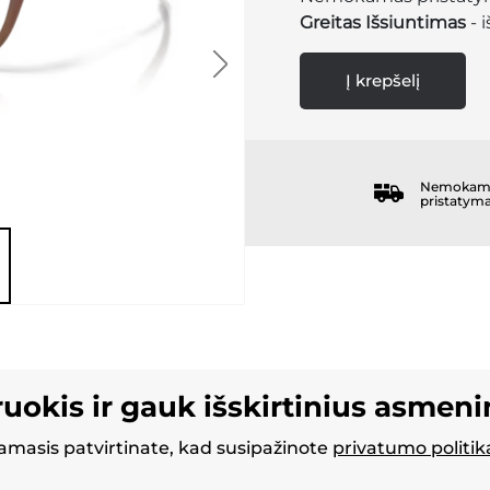
Greitas Išsiuntimas
- 
Į krepšelį
Nemokam
pristatym
ruokis ir gauk išskirtinius asmen
masis patvirtinate, kad susipažinote
privatumo politik