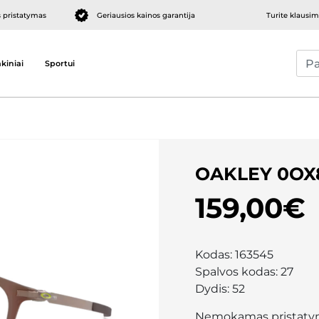
pristatymas
Geriausios kainos garantija
Turite klausi
kiniai
Sportui
OAKLEY 0OX
159,00€
Kodas:
163545
Spalvos kodas:
27
Dydis:
52
Nemokamas pristaty