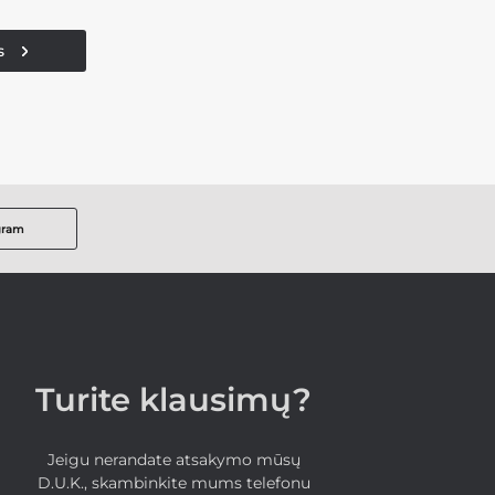
s
gram
Turite klausimų?
Jeigu nerandate atsakymo mūsų
D.U.K., skambinkite mums telefonu