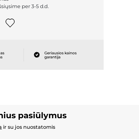
išsiųsime per 3-5 d.d.
as
Geriausios kainos
as
garantija
inius pasiūlymus
a
ir su jos nuostatomis