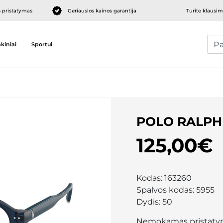
pristatymas
Geriausios kainos garantija
Turite klausi
kiniai
Sportui
POLO RALPH
125,00€
Kodas:
163260
Spalvos kodas:
5955
Dydis:
50
Nemokamas pristaty