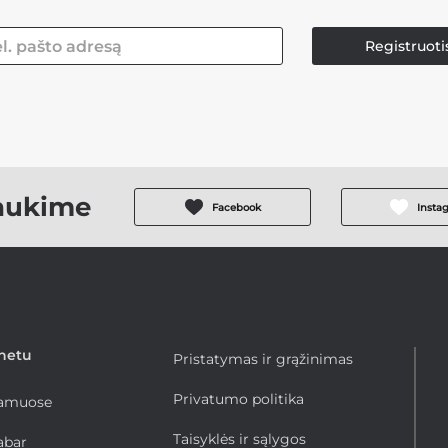
Registruoti
aukime
Facebook
Insta
rnetu
Pristatymas ir grąžinimas
Privatumo politika
namuose
Taisyklės ir sąlygos
abar