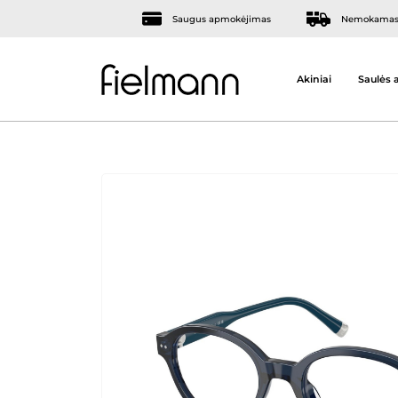
Saugus apmokėjimas
Nemokamas 
Akiniai
Saulės a