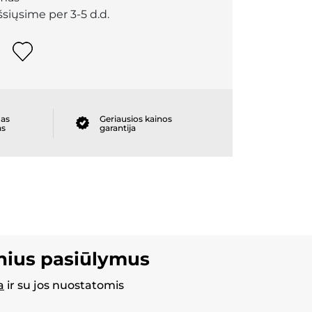
išsiųsime per 3-5 d.d.
as
Geriausios kainos
as
garantija
inius pasiūlymus
a
ir su jos nuostatomis