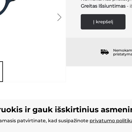
Greitas Išsiuntimas
- 
Į krepšelį
Nemokam
pristatym
ruokis ir gauk išskirtinius asmen
masis patvirtinate, kad susipažinote
privatumo politik