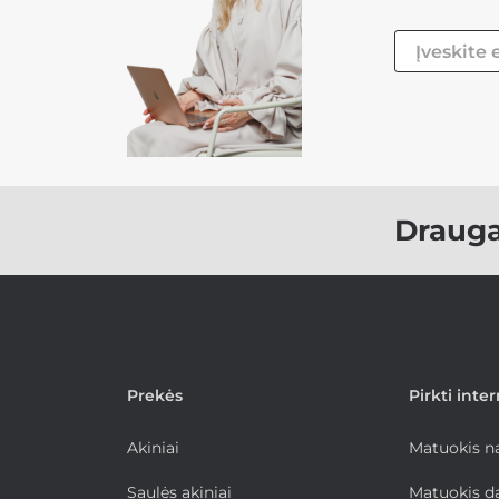
Draug
Prekės
Pirkti inte
Akiniai
Matuokis 
Saulės akiniai
Matuokis d