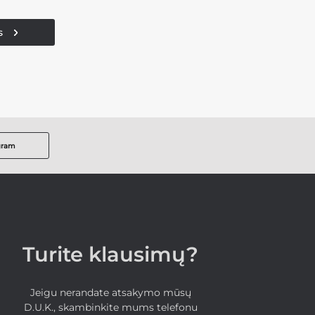
s
gram
Turite klausimų?
Jeigu nerandate atsakymo mūsų
D.U.K., skambinkite mums telefonu