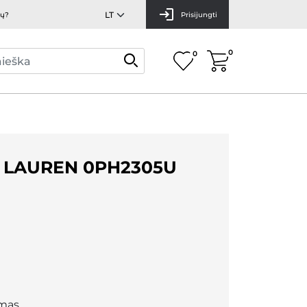
mų?
Prisijungti
0
0
 LAUREN 0PH2305U
mas