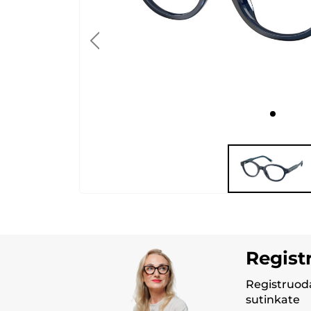
Regist
Registruoda
sutinkate