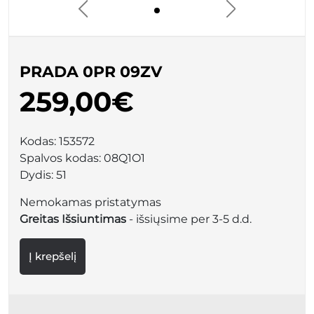
PRADA 0PR 09ZV
259,00€
Kodas:
153572
Spalvos kodas:
08Q1O1
Dydis:
51
Nemokamas pristatymas
Greitas Išsiuntimas
- išsiųsime per 3-5 d.d.
Į krepšelį