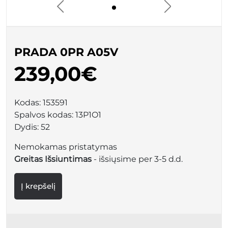
PRADA 0PR A05V
239,00€
Kodas:
153591
Spalvos kodas:
13P1O1
Dydis:
52
Nemokamas pristatymas
Greitas Išsiuntimas
- išsiųsime per 3-5 d.d.
Į krepšelį