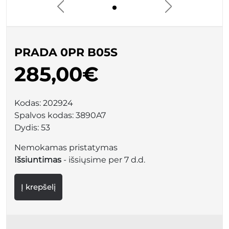
PRADA 0PR B05S
285,00€
Kodas:
202924
Spalvos kodas:
3890A7
Dydis:
53
Nemokamas pristatymas
Išsiuntimas
- išsiųsime per 7 d.d.
Į krepšelį