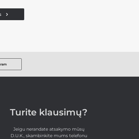
s
gram
Turite klausimų?
Jeigu nerandate atsakymo mūsų
D.U.K., skambinkite mums telefonu