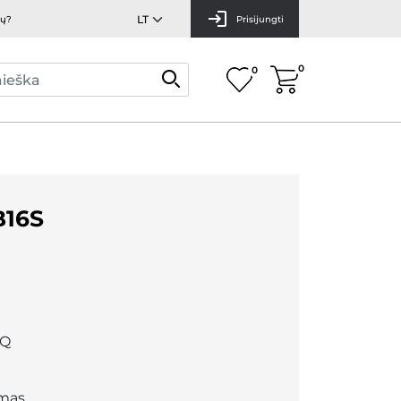
mų?
Prisijungti
0
0
B16S
0Q
mas