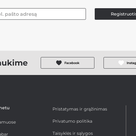
Registruoti
aukime
Facebook
Insta
rnetu
Pristatymas ir grąžinimas
Privatumo politika
namuose
Taisyklės ir sąlygos
abar