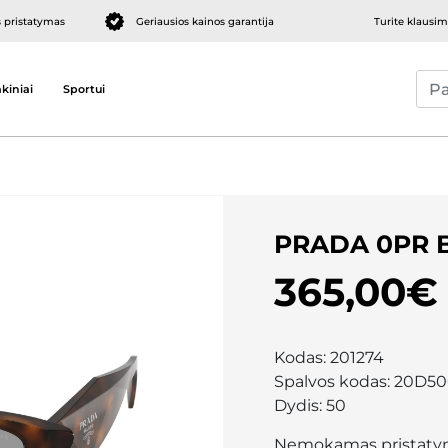
pristatymas
Geriausios kainos garantija
Turite klausi
kiniai
Sportui
PRADA 0PR 
365,00€
Kodas:
201274
Spalvos kodas:
20D5
Dydis:
50
Nemokamas pristaty