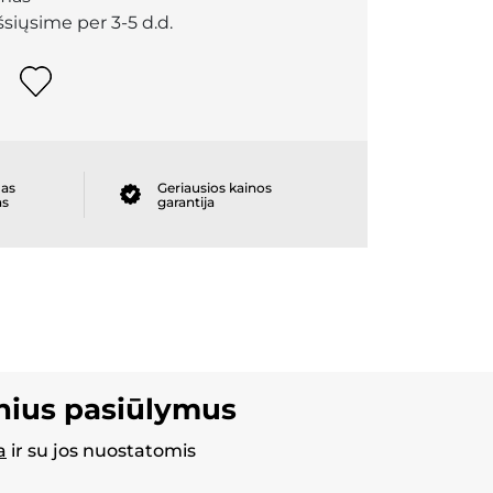
išsiųsime per 3-5 d.d.
as
Geriausios kainos
as
garantija
inius pasiūlymus
a
ir su jos nuostatomis