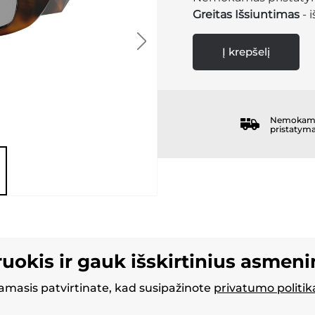
Greitas Išsiuntimas
- 
Į krepšelį
Nemokam
pristatym
ruokis ir gauk išskirtinius asmen
masis patvirtinate, kad susipažinote
privatumo politik