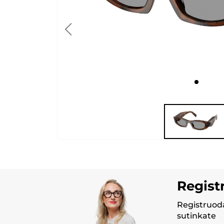
Regist
Registruoda
sutinkate