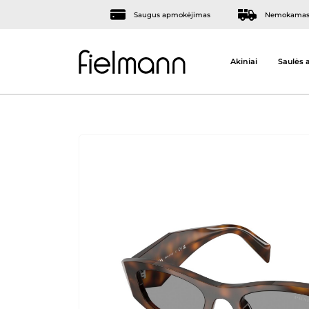
Saugus apmokėjimas
Nemokamas 
Akiniai
Saulės a