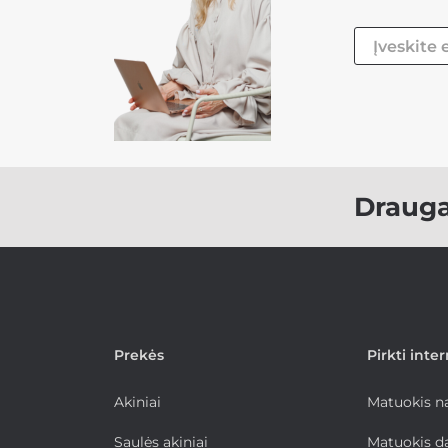
Draug
Prekės
Pirkti inte
Akiniai
Matuokis 
Saulės akiniai
Matuokis d