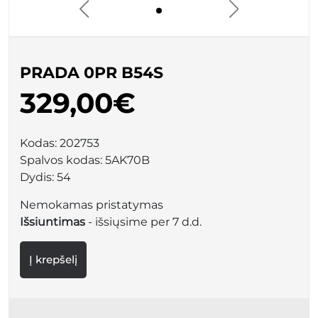
PRADA 0PR B54S
329,00€
Kodas:
202753
Spalvos kodas:
5AK70B
Dydis:
54
Nemokamas pristatymas
Išsiuntimas
- išsiųsime per 7 d.d.
Į krepšelį