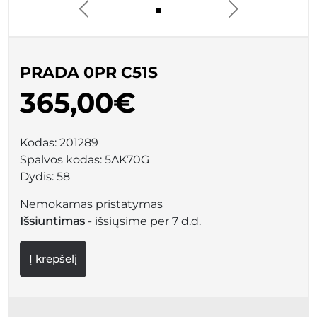
PRADA 0PR C51S
365,00€
Kodas:
201289
Spalvos kodas:
5AK70G
Dydis:
58
Nemokamas pristatymas
Išsiuntimas
- išsiųsime per 7 d.d.
Į krepšelį