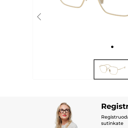
Regist
Registruoda
sutinkate