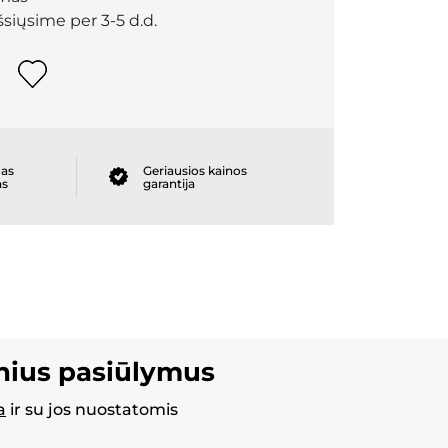
išsiųsime per 3-5 d.d.
as
Geriausios kainos
as
garantija
inius pasiūlymus
a
ir su jos nuostatomis