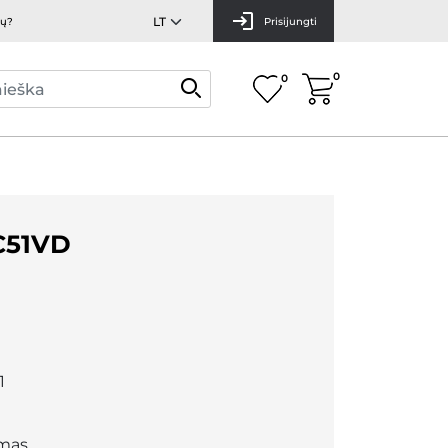
mų?
Prisijungti
0
0
C51VD
1
mas