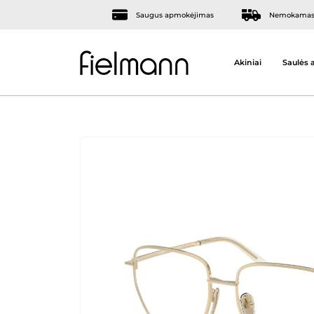
Saugus apmokėjimas
Nemokamas 
Akiniai
Saulės a