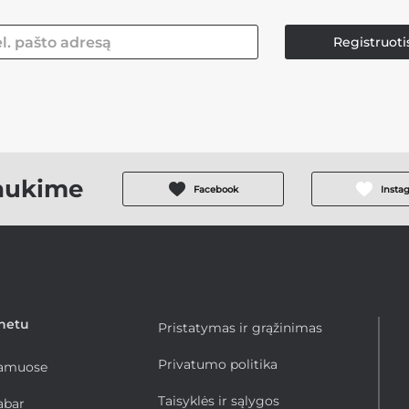
Registruoti
aukime
Facebook
Insta
rnetu
Pristatymas ir grąžinimas
Privatumo politika
namuose
Taisyklės ir sąlygos
abar