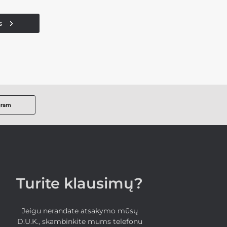
s
gram
Turite klausimų?
Jeigu nerandate atsakymo mūsų
D.U.K., skambinkite mums telefonu