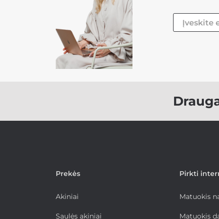
Draug
Prekės
Pirkti inte
Akiniai
Matuokis 
Saulės akiniai
Matuokis d