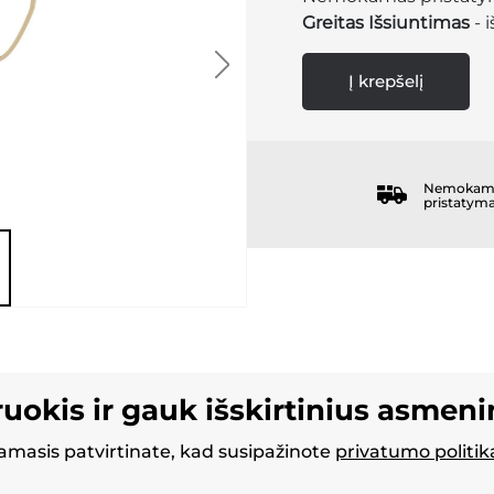
Greitas Išsiuntimas
- 
Į krepšelį
Nemokam
pristatym
ruokis ir gauk išskirtinius asmen
masis patvirtinate, kad susipažinote
privatumo politik