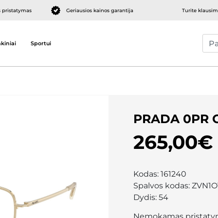
pristatymas
Geriausios kainos garantija
Turite klausi
kiniai
Sportui
PRADA 0PR 
265,00€
Kodas:
161240
Spalvos kodas:
ZVN1O
Dydis:
54
Nemokamas pristaty