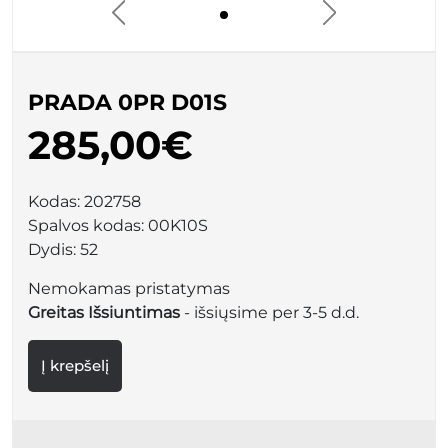
PRADA 0PR D01S
285,00€
Kodas:
202758
Spalvos kodas:
00K10S
Dydis:
52
Nemokamas pristatymas
Greitas Išsiuntimas
- išsiųsime per 3-5 d.d.
Į krepšelį