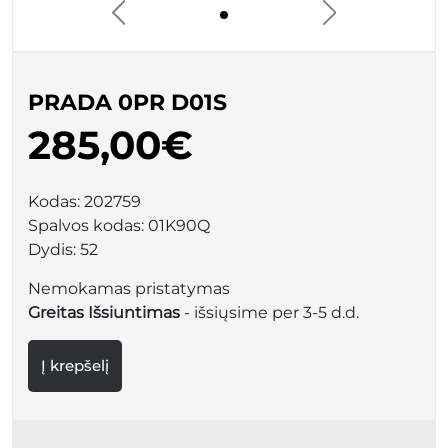
PRADA 0PR D01S
285,00€
Kodas:
202759
Spalvos kodas:
01K90Q
Dydis:
52
Nemokamas pristatymas
Greitas Išsiuntimas
- išsiųsime per 3-5 d.d.
Į krepšelį