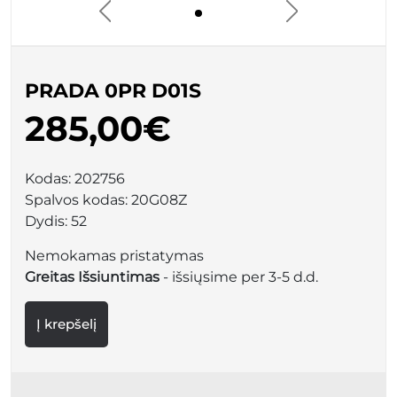
PRADA 0PR D01S
285,00€
Kodas:
202756
Spalvos kodas:
20G08Z
Dydis:
52
Nemokamas pristatymas
Greitas Išsiuntimas
- išsiųsime per 3-5 d.d.
Į krepšelį