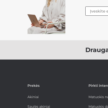
Draug
Prekės
Pirkti inte
Akiniai
Matuokis 
Saulės akiniai
Matuokis d