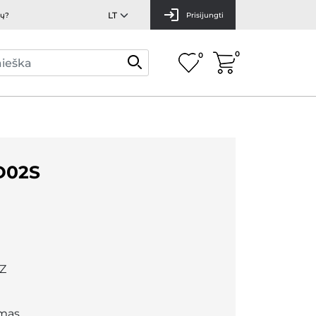
mų?
Prisijungti
0
0
D02S
Z
mas