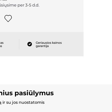
išsiųsime per 3-5 d.d.
as
Geriausios kainos
as
garantija
inius pasiūlymus
a
ir su jos nuostatomis