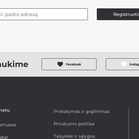
Registruoti
aukime
Facebook
Insta
rnetu
Pristatymas ir grąžinimas
Privatumo politika
namuose
Taisyklės ir sąlygos
abar