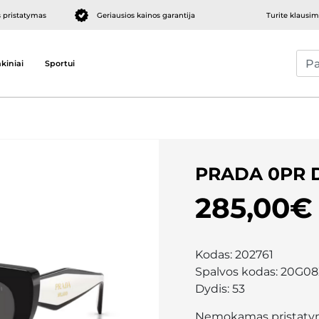
pristatymas
Geriausios kainos garantija
Turite klausi
kiniai
Sportui
PRADA 0PR 
285,00€
Kodas:
202761
Spalvos kodas:
20G08
Dydis:
53
Nemokamas pristaty