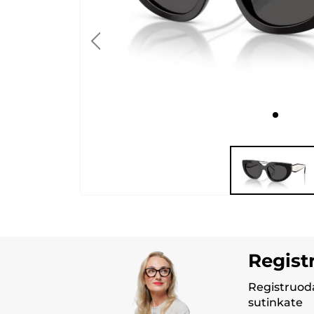
Regist
Registruoda
sutinkate