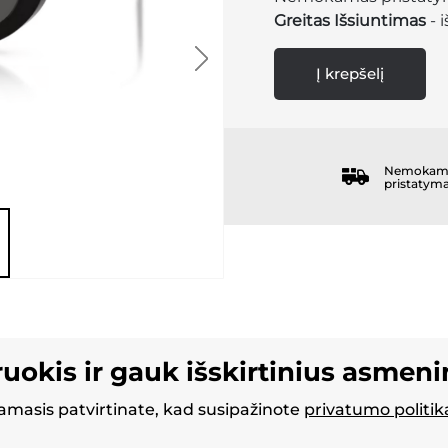
Greitas Išsiuntimas
- 
Į krepšelį
Nemokam
pristatym
ruokis ir gauk išskirtinius asmen
masis patvirtinate, kad susipažinote
privatumo politik