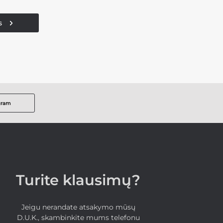
s
gram
Turite klausimų?
Jeigu nerandate atsakymo mūsų
D.U.K., skambinkite mums telefonu