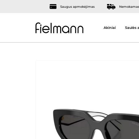
Saugus apmokėjimas
Nemokamas 
Akiniai
Saulės a