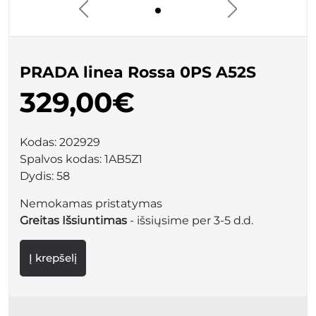
PRADA linea Rossa 0PS A52S
329,00€
Kodas:
202929
Spalvos kodas:
1AB5Z1
Dydis:
58
Nemokamas pristatymas
Greitas Išsiuntimas
- išsiųsime per 3-5 d.d.
Į krepšelį