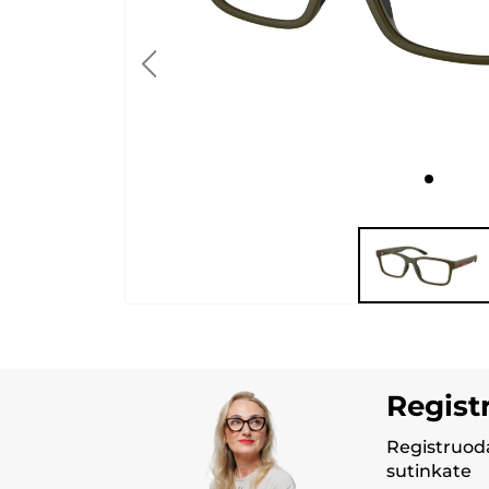
Regist
Registruoda
sutinkate