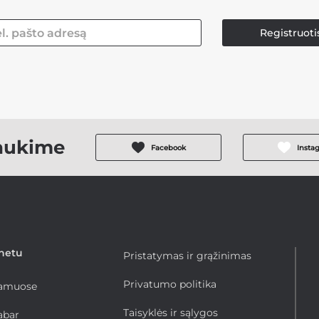
Registruoti
aukime
Facebook
Insta
rnetu
Pristatymas ir grąžinimas
Privatumo politika
namuose
Taisyklės ir sąlygos
abar