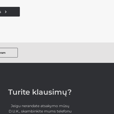
s
gram
Turite klausimų?
Jeigu nerandate atsakymo mūsų
D.U.K., skambinkite mums telefonu