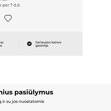
 per 7 d.d.
as
Geriausios kainos
as
garantija
inius pasiūlymus
a
ir su jos nuostatomis