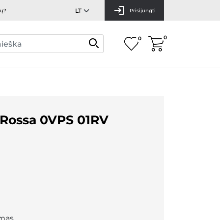
mų?
Prisijungti
0
0
 Rossa 0VPS 01RV
mas