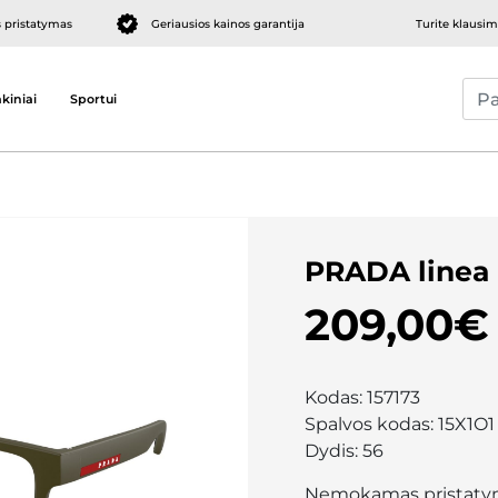
pristatymas
Geriausios kainos garantija
Turite klausi
kiniai
Sportui
PRADA linea
209,00€
Kodas:
157173
Spalvos kodas:
15X1O1
Dydis:
56
Nemokamas pristaty