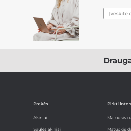
Draug
Prekės
Pirkti inte
Akiniai
Matuokis 
Saulės akiniai
Matuokis d