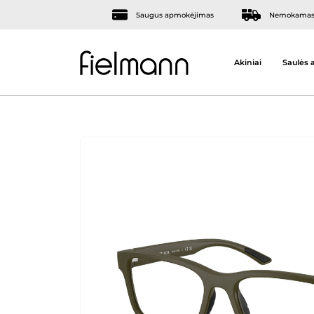
Saugus apmokėjimas
Nemokamas 
Akiniai
Saulės a