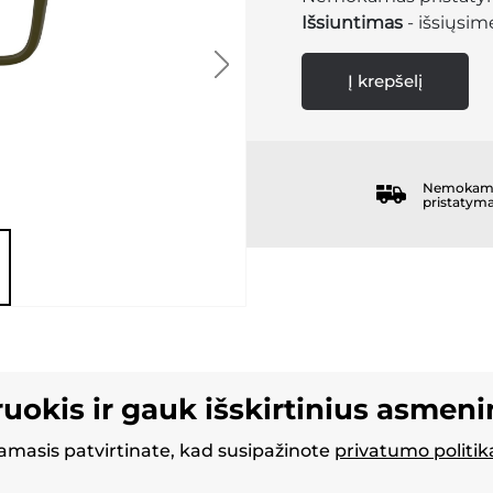
Išsiuntimas
- išsiųsime
Į krepšelį
Nemokam
pristatym
ruokis ir gauk išskirtinius asmen
masis patvirtinate, kad susipažinote
privatumo politik