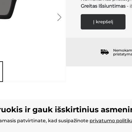
Greitas Išsiuntimas
- 
Į krepšelį
Nemokam
pristatym
ruokis ir gauk išskirtinius asmen
masis patvirtinate, kad susipažinote
privatumo politik