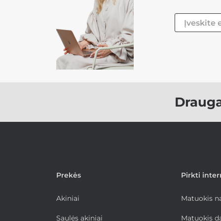
Draug
Prekės
Pirkti inte
Akiniai
Matuokis 
Saulės akiniai
Matuokis d