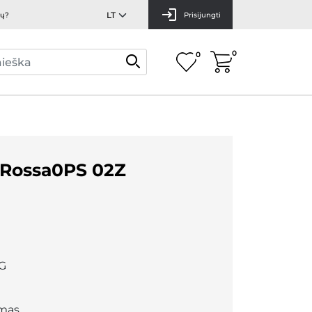
mų?
Prisijungti
0
0
 Rossa0PS 02Z
G
mas