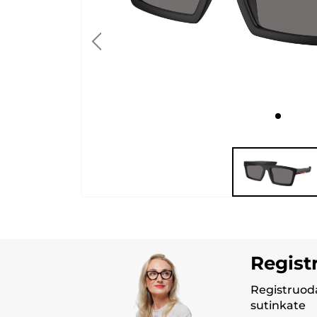
Regist
Registruoda
sutinkate