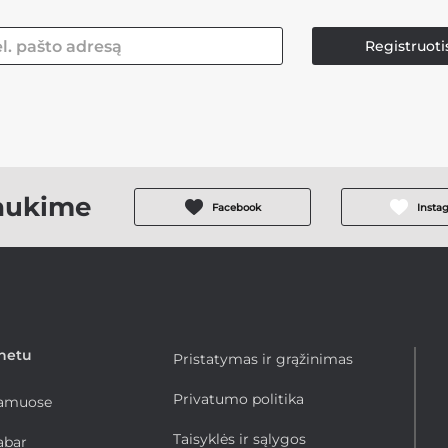
Registruoti
aukime
Facebook
Insta
rnetu
Pristatymas ir grąžinimas
Privatumo politika
namuose
Taisyklės ir sąlygos
abar