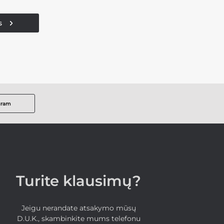
s
gram
Turite klausimų?
Jeigu nerandate atsakymo mūsų
D.U.K., skambinkite mums telefonu