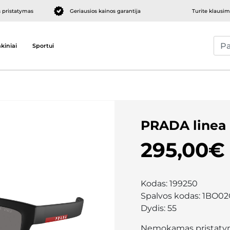
pristatymas
Geriausios kainos garantija
Turite klausi
kiniai
Sportui
PRADA linea
295,00€
Kodas:
199250
Spalvos kodas:
1BO02
Dydis:
55
Nemokamas pristaty