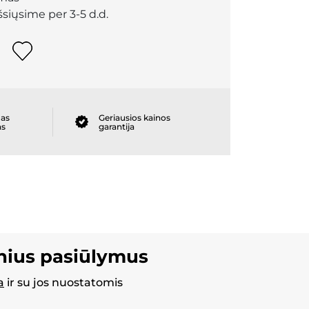
išsiųsime per 3-5 d.d.
as
Geriausios kainos
as
garantija
inius pasiūlymus
a
ir su jos nuostatomis