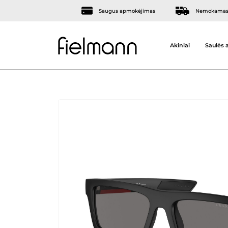
Saugus apmokėjimas
Nemokamas 
Akiniai
Saulės a