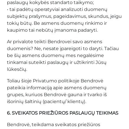
paslaugų kokybės standarto taikymo;
• tai padėtų operatyviai analizuoti duomenų
subjektų prašymus, pageidavimus, skundus, jeigu
tokių būtų. Be asmens duomenų rinkimo ir
kaupimo tai nebūtų įmanoma padaryti.
Ar privalote teikti Bendrovei savo asmens
duomenis? Ne, nesate įpareigoti to daryti. Tačiau
be šių asmens duomenų mes negalėsime
tinkamai suteikti paslaugų ir užtikrinti Jūsų
lūkesčių.
Toliau šioje Privatumo politikoje Bendrovė
pateikia informaciją apie asmens duomenų
grupes, kuriuos Bendrovė gauna ir tvarko iš
išorinių šaltinių (pacientų/ klientų).
6. SVEIKATOS PRIEŽIŪROS PASLAUGŲ TEIKIMAS
Bendrovė, teikdama sveikatos priežiūros