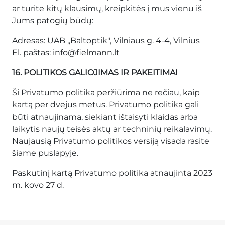
ar turite kitų klausimų, kreipkitės į mus vienu iš
Jums patogių būdų:
Adresas: UAB „Baltoptik", Vilniaus g. 4-4, Vilnius
El. paštas: info@fielmann.lt
16. POLITIKOS GALIOJIMAS IR PAKEITIMAI
Ši Privatumo politika peržiūrima ne rečiau, kaip
kartą per dvejus metus. Privatumo politika gali
būti atnaujinama, siekiant ištaisyti klaidas arba
laikytis naujų teisės aktų ar techninių reikalavimų.
Naujausią Privatumo politikos versiją visada rasite
šiame puslapyje.
Paskutinį kartą Privatumo politika atnaujinta 2023
m. kovo 27 d.