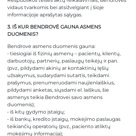
Respublikos teisės aktų reikalavimais, Bendrovės
vidaus tvarkomis bei atsižvelgiant į šioje
informacijoje aprašytas sąlygas.
3. IŠ KUR BENDROVĖ GAUNA ASMENS
DUOMENIS?
Bendrovė asmens duomenis gauna:
• tiesiogiai iš fizinių asmenų – pacientų, klientų,
darbuotojų, partnerių, paslaugų teikėjų ir pan.
(pvz., pildydami akinių ar kontaktinių lęšių
užsakymus, sudarydami sutartis, teikdami
prašymus, prenumeruodami naujienlaiškius,
pildydami anketas, siųsdami el. laiškus, šie
asmenys teikia Bendrovei savo asmens
duomenis);
• iš kitų gydymo įstaigų;
• iš bankų, kredito įstaigų, mokėjimo paslaugas
teikiančių operatorių (pvz., paciento atliktų
mokėjimų informacija);