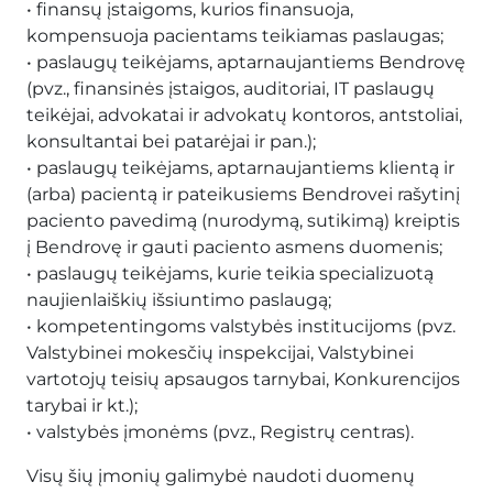
• finansų įstaigoms, kurios finansuoja,
kompensuoja pacientams teikiamas paslaugas;
• paslaugų teikėjams, aptarnaujantiems Bendrovę
(pvz., finansinės įstaigos, auditoriai, IT paslaugų
teikėjai, advokatai ir advokatų kontoros, antstoliai,
konsultantai bei patarėjai ir pan.);
• paslaugų teikėjams, aptarnaujantiems klientą ir
(arba) pacientą ir pateikusiems Bendrovei rašytinį
paciento pavedimą (nurodymą, sutikimą) kreiptis
į Bendrovę ir gauti paciento asmens duomenis;
• paslaugų teikėjams, kurie teikia specializuotą
naujienlaiškių išsiuntimo paslaugą;
• kompetentingoms valstybės institucijoms (pvz.
Valstybinei mokesčių inspekcijai, Valstybinei
vartotojų teisių apsaugos tarnybai, Konkurencijos
tarybai ir kt.);
• valstybės įmonėms (pvz., Registrų centras).
Visų šių įmonių galimybė naudoti duomenų