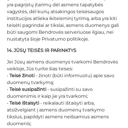
yra pagrįstų įtarimų dėl asmens tapatybės
vagystės, dėl kurių atsakingos teisėsaugos
institucijos atlieka ikiteisminį tyrimą, arba yra kiti
teisėti pagrindai ar tikslai, asmens duomenys gali
būti saugomi Bendrovės serveriuose ilgiau, nei
nustatyta šioje Privatumo politikoje.
14. JŪSŲ TEISĖS IR PARINKTYS
Jei Jūsų asmens duomenys tvarkomi Bendrovės
veikloje, Jūs turite šias teises:
•
Teisė žinoti
- žinoti (būti informuotu) apie savo
duomenų tvarkymą;
•
Teisė susipažinti
- susipažinti su savo
duomenimis ir kaip jie yra tvarkomi;
•
Teisė ištaisyti
- reikalauti ištaisyti arba,
atsižvelgiant į asmens duomenų tvarkymo
tikslus, papildyti asmens neišsamius asmens
duomenis;