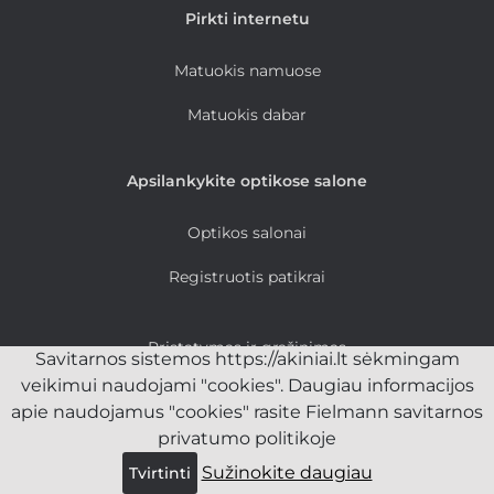
Pirkti internetu
Matuokis namuose
Matuokis dabar
Apsilankykite optikose salone
Optikos salonai
Registruotis patikrai
Pristatymas ir grąžinimas
Savitarnos sistemos https://akiniai.lt sėkmingam
veikimui naudojami "cookies". Daugiau informacijos
Privatumo politika
apie naudojamus "cookies" rasite Fielmann savitarnos
Taisyklės ir sąlygos
privatumo politikoje
Sužinokite daugiau
Tvirtinti
www.fielmann.lt