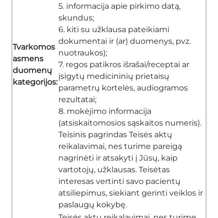
5. informacija apie pirkimo datą,
skundus;
6. kiti su užklausa pateikiami
dokumentai ir (ar) duomenys, pvz.
Tvarkomos
nuotraukos);
asmens
7. regos patikros išrašai/receptai ar
duomenų
įsigytų medicininių prietaisų
kategorijos:
parametrų kortelės, audiogramos
rezultatai;
8. mokėjimo informacija
(atsiskaitomosios sąskaitos numeris).
Teisinis pagrindas Teisės aktų
reikalavimai, nes turime pareigą
nagrinėti ir atsakyti į Jūsų, kaip
vartotojų, užklausas. Teisėtas
interesas vertinti savo pacientų
atsiliepimus, siekiant gerinti veiklos ir
paslaugų kokybę.
Teisės aktų reikalavimai, nes turime