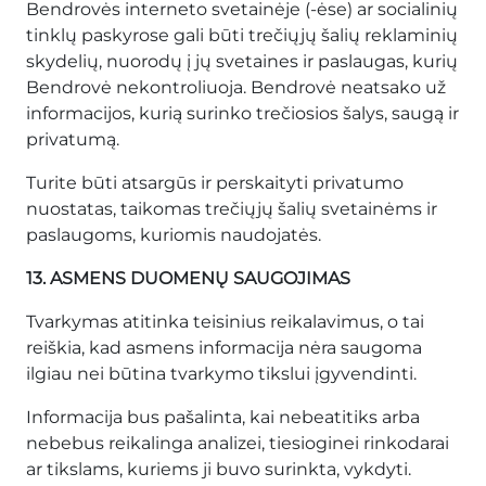
Bendrovės interneto svetainėje (-ėse) ar socialinių
tinklų paskyrose gali būti trečiųjų šalių reklaminių
skydelių, nuorodų į jų svetaines ir paslaugas, kurių
Bendrovė nekontroliuoja. Bendrovė neatsako už
informacijos, kurią surinko trečiosios šalys, saugą ir
privatumą.
Turite būti atsargūs ir perskaityti privatumo
nuostatas, taikomas trečiųjų šalių svetainėms ir
paslaugoms, kuriomis naudojatės.
13. ASMENS DUOMENŲ SAUGOJIMAS
Tvarkymas atitinka teisinius reikalavimus, o tai
reiškia, kad asmens informacija nėra saugoma
ilgiau nei būtina tvarkymo tikslui įgyvendinti.
Informacija bus pašalinta, kai nebeatitiks arba
nebebus reikalinga analizei, tiesioginei rinkodarai
ar tikslams, kuriems ji buvo surinkta, vykdyti.