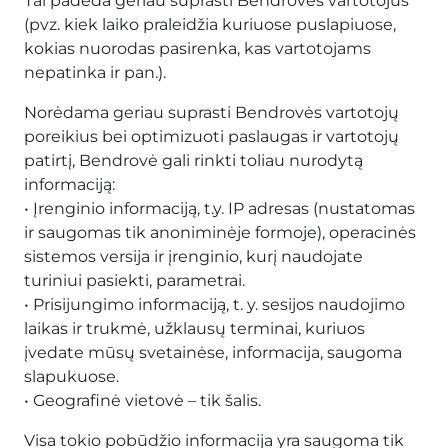
Tai padeda geriau suprasti Bendrovės vartotojus
(pvz. kiek laiko praleidžia kuriuose puslapiuose,
kokias nuorodas pasirenka, kas vartotojams
nepatinka ir pan.).
Norėdama geriau suprasti Bendrovės vartotojų
poreikius bei optimizuoti paslaugas ir vartotojų
patirtį, Bendrovė gali rinkti toliau nurodytą
informaciją:
• Įrenginio informaciją, t.y. IP adresas (nustatomas
ir saugomas tik anoniminėje formoje), operacinės
sistemos versija ir įrenginio, kurį naudojate
turiniui pasiekti, parametrai.
• Prisijungimo informaciją, t. y. sesijos naudojimo
laikas ir trukmė, užklausų terminai, kuriuos
įvedate mūsų svetainėse, informacija, saugoma
slapukuose.
• Geografinė vietovė – tik šalis.
Visa tokio pobūdžio informacija yra saugoma tik