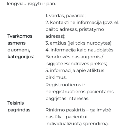
lengviau įsigyti ir pan.
1. vardas, pavardė;
2. kontaktinė informacija (pvz. el.
pašto adresas, pristatymo
Tvarkomos
adresas);
asmens
3. amžius (jei toks nurodytas);
duomenų
4. informacija kaip naudojatės
kategorijos:
Bendrovės paslaugomis /
įsigijote Bendrovės prekes;
5. informacija apie atliktus
pirkimus.
Registruotiems ir
neregistruotiems pacientams –
pagrįstas interesas.
Teisinis
pagrindas
Rinkimo paskirtis – galimybė
pasiūlyti pacientui
individualizuotą sprendimą.