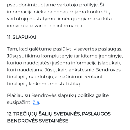
pseudonimizuotame vartotojo profilyje. Ši
informacija niekada nenaudojama konkrečių
vartotojų nustatymui ir nėra jungiama su kita
individualia vartotojo informacija.
11. SLAPUKAI
Tam, kad galėtume pasiūlyti visavertes paslaugas,
Jūsų sutikimu kompiuteryje (ar kitame įrenginyje,
kuriuo naudojatės) įrašoma informacija (slapukai),
kuri naudojama Jūsų, kaip ankstesnio Bendrovės
tinklapių naudotojo, atpažinimui, renkant
tinklapių lankomumo statistiką.
Plačiau su Bendrovės slapukų politika galite
susipažinti
čia
.
12. TREČIŲJŲ ŠALIŲ SVETAINĖS, PASLAUGOS
BENDROVĖS SVETAINĖSE