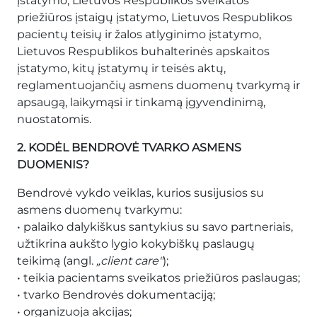
įstatymo, Lietuvos Respublikos sveikatos
priežiūros įstaigų įstatymo, Lietuvos Respublikos
pacientų teisių ir žalos atlyginimo įstatymo,
Lietuvos Respublikos buhalterinės apskaitos
įstatymo, kitų įstatymų ir teisės aktų,
reglamentuojančių asmens duomenų tvarkymą ir
apsaugą, laikymąsi ir tinkamą įgyvendinimą,
nuostatomis.
2. KODĖL BENDROVĖ TVARKO ASMENS
DUOMENIS?
Bendrovė vykdo veiklas, kurios susijusios su
asmens duomenų tvarkymu:
• palaiko dalykiškus santykius su savo partneriais,
užtikrina aukšto lygio kokybiškų paslaugų
teikimą (angl.
„client care"
);
• teikia pacientams sveikatos priežiūros paslaugas;
• tvarko Bendrovės dokumentaciją;
• organizuoja akcijas;