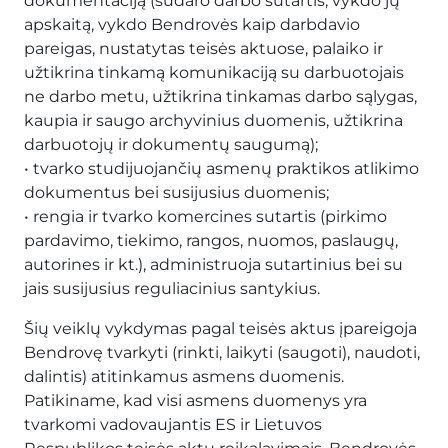
dokumentaciją (sudaro darbo sutartis, vykdo jų
apskaitą, vykdo Bendrovės kaip darbdavio
pareigas, nustatytas teisės aktuose, palaiko ir
užtikrina tinkamą komunikaciją su darbuotojais
ne darbo metu, užtikrina tinkamas darbo sąlygas,
kaupia ir saugo archyvinius duomenis, užtikrina
darbuotojų ir dokumentų saugumą);
• tvarko studijuojančių asmenų praktikos atlikimo
dokumentus bei susijusius duomenis;
• rengia ir tvarko komercines sutartis (pirkimo
pardavimo, tiekimo, rangos, nuomos, paslaugų,
autorines ir kt.), administruoja sutartinius bei su
jais susijusius reguliacinius santykius.
Šių veiklų vykdymas pagal teisės aktus įpareigoja
Bendrovę tvarkyti (rinkti, laikyti (saugoti), naudoti,
dalintis) atitinkamus asmens duomenis.
Patikiname, kad visi asmens duomenys yra
tvarkomi vadovaujantis ES ir Lietuvos