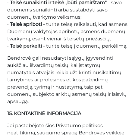
•
Teisė sunaikinti ir teisė „būti pamirštam"
- savo
duomenis sunaikinti arba sustabdyti savo
duomenų tvarkymo veiksmus;
•
Teisė apriboti
- turite teisę reikalauti, kad asmens
Duomenų valdytojas apribotų asmens duomenų
tvarkymą, esant vienai iš teisėtų priežasčių;
•
Teisė perkelti
- turite teisę į duomenų perkėlimą.
Bendrovė gali nesudaryti sąlygų įgyvendinti
aukščiau išvardintų teisių, kai įstatymų
numatytais atvejais reikia užtikrinti nusikaltimų,
tarnybinės ar profesinės etikos pažeidimų
prevenciją, tyrimą ir nustatymą, taip pat
duomenų subjekto ar kitų asmenų teisių ir laisvių
apsaugą.
15. KONTAKTINĖ INFORMACIJA
Jei pastebėjote šios Privatumo politikos
neatitikimą, saugumo spragą Bendrovės veikloje