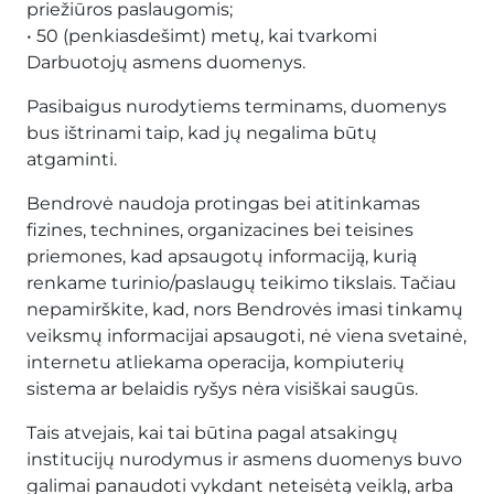
priežiūros paslaugomis;
• 50 (penkiasdešimt) metų, kai tvarkomi
Darbuotojų asmens duomenys.
Pasibaigus nurodytiems terminams, duomenys
bus ištrinami taip, kad jų negalima būtų
atgaminti.
Bendrovė naudoja protingas bei atitinkamas
fizines, technines, organizacines bei teisines
priemones, kad apsaugotų informaciją, kurią
renkame turinio/paslaugų teikimo tikslais. Tačiau
nepamirškite, kad, nors Bendrovės imasi tinkamų
veiksmų informacijai apsaugoti, nė viena svetainė,
internetu atliekama operacija, kompiuterių
sistema ar belaidis ryšys nėra visiškai saugūs.
Tais atvejais, kai tai būtina pagal atsakingų
institucijų nurodymus ir asmens duomenys buvo
galimai panaudoti vykdant neteisėtą veiklą, arba