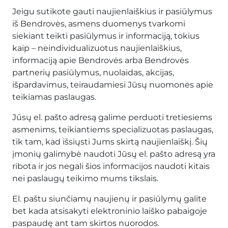
Jeigu sutikote gauti naujienlaiškius ir pasiūlymus
iš Bendrovės, asmens duomenys tvarkomi
siekiant teikti pasiūlymus ir informaciją, tokius
kaip – neindividualizuotus naujienlaiškius,
informaciją apie Bendrovės arba Bendrovės
partnerių pasiūlymus, nuolaidas, akcijas,
išpardavimus, teiraudamiesi Jūsų nuomonės apie
teikiamas paslaugas.
Jūsų el. pašto adresą galime perduoti tretiesiems
asmenims, teikiantiems specializuotas paslaugas,
tik tam, kad išsiųsti Jums skirtą naujienlaiškį. Šių
įmonių galimybė naudoti Jūsų el. pašto adresą yra
ribota ir jos negali šios informacijos naudoti kitais
nei paslaugų teikimo mums tikslais.
El. paštu siunčiamų naujienų ir pasiūlymų galite
bet kada atsisakyti elektroninio laiško pabaigoje
paspaudę ant tam skirtos nuorodos.