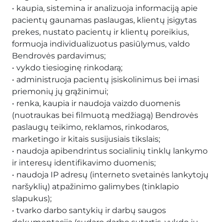
• kaupia, sistemina ir analizuoja informaciją apie
pacientų gaunamas paslaugas, klientų įsigytas
prekes, nustato pacientų ir klientų poreikius,
formuoja individualizuotus pasiūlymus, valdo
Bendrovės pardavimus;
• vykdo tiesioginę rinkodarą;
• administruoja pacientų įsiskolinimus bei imasi
priemonių jų grąžinimui;
• renka, kaupia ir naudoja vaizdo duomenis
(nuotraukas bei filmuotą medžiagą) Bendrovės
paslaugų teikimo, reklamos, rinkodaros,
marketingo ir kitais susijusiais tikslais;
• naudoja apibendrintus socialinių tinklų lankymo
ir interesų identifikavimo duomenis;
• naudoja IP adresų (interneto svetainės lankytojų
naršyklių) atpažinimo galimybes (tinklapio
slapukus);
• tvarko darbo santykių ir darbų saugos