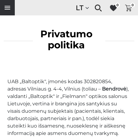
0
0
Privatumo
politika
UAB „Baltoptik", įmonės kodas 302820854,
adresas Vilniaus g. 4-4, Vilnius (toliau –
Bendrovė
),
valdanti „Baltoptik" ir „Fielmann" optikos salonus
Lietuvoje, vertina ir brangina jos santykius su
visais duomenų subjektais (pacientais, klientais,
darbuotojais, partneriais ir pan.), todėl siekia
suteikti kuo išsamesnę, nuoseklesnę ir aiškesnę
informaciją apie asmens duomenų tvarkymą.