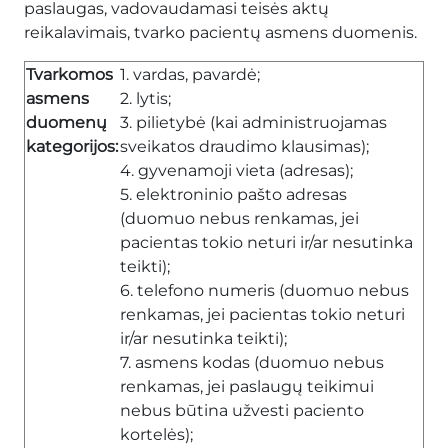
paslaugas, vadovaudamasi teisės aktų
reikalavimais, tvarko pacientų asmens duomenis.
Tvarkomos
1. vardas, pavardė;
asmens
2. lytis;
duomenų
3. pilietybė (kai administruojamas
kategorijos:
sveikatos draudimo klausimas);
4. gyvenamoji vieta (adresas);
5. elektroninio pašto adresas
(duomuo nebus renkamas, jei
pacientas tokio neturi ir/ar nesutinka
teikti);
6. telefono numeris (duomuo nebus
renkamas, jei pacientas tokio neturi
ir/ar nesutinka teikti);
7. asmens kodas (duomuo nebus
renkamas, jei paslaugų teikimui
nebus būtina užvesti paciento
kortelės);