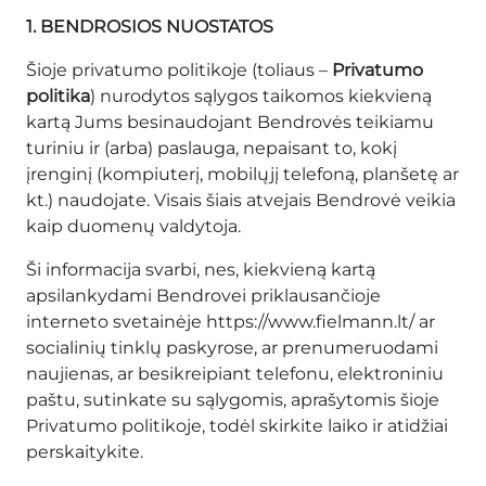
1. BENDROSIOS NUOSTATOS
Šioje privatumo politikoje (toliaus –
Privatumo
politika
) nurodytos sąlygos taikomos kiekvieną
kartą Jums besinaudojant Bendrovės teikiamu
turiniu ir (arba) paslauga, nepaisant to, kokį
įrenginį (kompiuterį, mobilųjį telefoną, planšetę ar
kt.) naudojate. Visais šiais atvejais Bendrovė veikia
kaip duomenų valdytoja.
Ši informacija svarbi, nes, kiekvieną kartą
apsilankydami Bendrovei priklausančioje
interneto svetainėje https://www.fielmann.lt/ ar
socialinių tinklų paskyrose, ar prenumeruodami
naujienas, ar besikreipiant telefonu, elektroniniu
paštu, sutinkate su sąlygomis, aprašytomis šioje
Privatumo politikoje, todėl skirkite laiko ir atidžiai
perskaitykite.