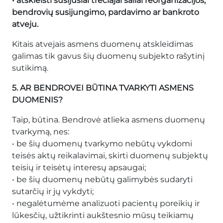
• atskleisti susijusiai trečiajai šaliai reorganizacijos,
bendrovių susijungimo, pardavimo ar bankroto
atveju.
Kitais atvejais asmens duomenų atskleidimas
galimas tik gavus šių duomenų subjekto rašytinį
sutikimą.
5. AR BENDROVEI BŪTINA TVARKYTI ASMENS
DUOMENIS?
Taip, būtina. Bendrovė atlieka asmens duomenų
tvarkymą, nes:
• be šių duomenų tvarkymo nebūtų vykdomi
teisės aktų reikalavimai, skirti duomenų subjektų
teisių ir teisėtų interesų apsaugai;
• be šių duomenų nebūtų galimybės sudaryti
sutarčių ir jų vykdyti;
• negalėtumėme analizuoti pacientų poreikių ir
lūkesčių, užtikrinti aukštesnio mūsų teikiamų