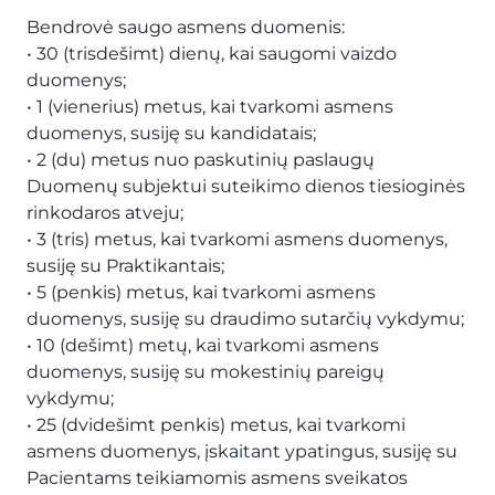
Bendrovė saugo asmens duomenis:
• 30 (trisdešimt) dienų, kai saugomi vaizdo
duomenys;
• 1 (vienerius) metus, kai tvarkomi asmens
duomenys, susiję su kandidatais;
• 2 (du) metus nuo paskutinių paslaugų
Duomenų subjektui suteikimo dienos tiesioginės
rinkodaros atveju;
• 3 (tris) metus, kai tvarkomi asmens duomenys,
susiję su Praktikantais;
• 5 (penkis) metus, kai tvarkomi asmens
duomenys, susiję su draudimo sutarčių vykdymu;
• 10 (dešimt) metų, kai tvarkomi asmens
duomenys, susiję su mokestinių pareigų
vykdymu;
• 25 (dvidešimt penkis) metus, kai tvarkomi
asmens duomenys, įskaitant ypatingus, susiję su
Pacientams teikiamomis asmens sveikatos