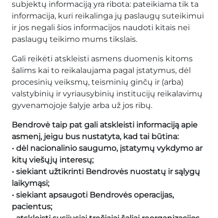
subjektų informaciją yra ribota: pateikiama tik ta
informacija, kuri reikalinga jų paslaugų suteikimui
ir jos negali šios informacijos naudoti kitais nei
paslaugų teikimo mums tikslais.
Gali reikėti atskleisti asmens duomenis kitoms
šalims kai to reikalaujama pagal įstatymus, dėl
procesinių veiksmų, teisminių ginčų ir (arba)
valstybinių ir vyriausybinių institucijų reikalavimų
gyvenamojoje šalyje arba už jos ribų.
Bendrovė taip pat gali atskleisti informaciją apie
asmenį, jeigu bus nustatyta, kad tai būtina:
• dėl nacionalinio saugumo, įstatymų vykdymo ar
kitų viešųjų interesų;
• siekiant užtikrinti Bendrovės nuostatų ir sąlygų
laikymąsi;
• siekiant apsaugoti Bendrovės operacijas,
pacientus;