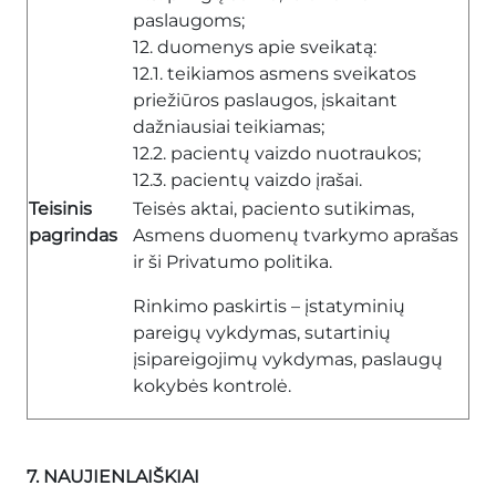
paslaugoms;
12. duomenys apie sveikatą:
12.1. teikiamos asmens sveikatos
priežiūros paslaugos, įskaitant
dažniausiai teikiamas;
12.2. pacientų vaizdo nuotraukos;
12.3. pacientų vaizdo įrašai.
Teisinis
Teisės aktai, paciento sutikimas,
pagrindas
Asmens duomenų tvarkymo aprašas
ir ši Privatumo politika.
Rinkimo paskirtis – įstatyminių
pareigų vykdymas, sutartinių
įsipareigojimų vykdymas, paslaugų
kokybės kontrolė.
7. NAUJIENLAIŠKIAI