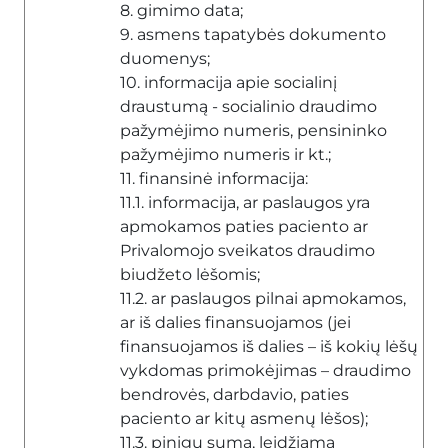
8. gimimo data;
9. asmens tapatybės dokumento
duomenys;
10. informacija apie socialinį
draustumą - socialinio draudimo
pažymėjimo numeris, pensininko
pažymėjimo numeris ir kt.;
11. finansinė informacija:
11.1. informacija, ar paslaugos yra
apmokamos paties paciento ar
Privalomojo sveikatos draudimo
biudžeto lėšomis;
11.2. ar paslaugos pilnai apmokamos,
ar iš dalies finansuojamos (jei
finansuojamos iš dalies – iš kokių lėšų
vykdomas primokėjimas – draudimo
bendrovės, darbdavio, paties
paciento ar kitų asmenų lėšos);
11.3. pinigų suma, leidžiama