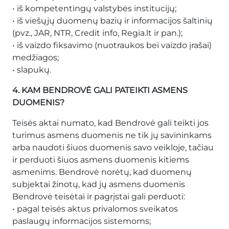
• iš kompetentingų valstybės institucijų;
• iš viešųjų duomenų bazių ir informacijos šaltinių
(pvz., JAR, NTR, Credit info, Regia.lt ir pan.);
• iš vaizdo fiksavimo (nuotraukos bei vaizdo įrašai)
medžiagos;
• slapukų.
4. KAM BENDROVĖ GALI PATEIKTI ASMENS
DUOMENIS?
Teisės aktai numato, kad Bendrovė gali teikti jos
turimus asmens duomenis ne tik jų savininkams
arba naudoti šiuos duomenis savo veikloje, tačiau
ir perduoti šiuos asmens duomenis kitiems
asmenims. Bendrovė norėtų, kad duomenų
subjektai žinotų, kad jų asmens duomenis
Bendrovė teisėtai ir pagrįstai gali perduoti:
• pagal teisės aktus privalomos sveikatos
paslaugų informacijos sistemoms;