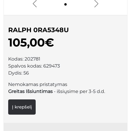
RALPH 0RA5348U
105,00€
Kodas:
202781
Spalvos kodas:
629473
Dydis:
56
Nemokamas pristatymas
Greitas Išsiuntimas
- išsiųsime per 3-5 d.d.
Į krepšelį