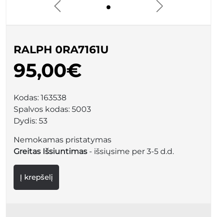
RALPH 0RA7161U
95,00€
Kodas:
163538
Spalvos kodas:
5003
Dydis:
53
Nemokamas pristatymas
Greitas Išsiuntimas
- išsiųsime per 3-5 d.d.
Į krepšelį