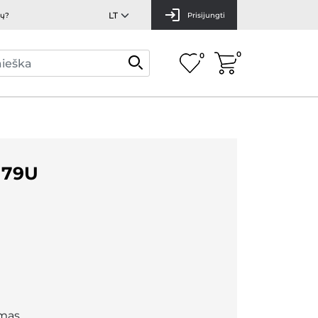
mų?
Prisijungti
0
0
179U
mas