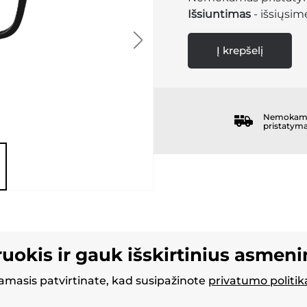
Išsiuntimas
- išsiųsime
Į krepšelį
Nemokam
pristatym
ruokis ir gauk išskirtinius asmen
masis patvirtinate, kad susipažinote
privatumo politik