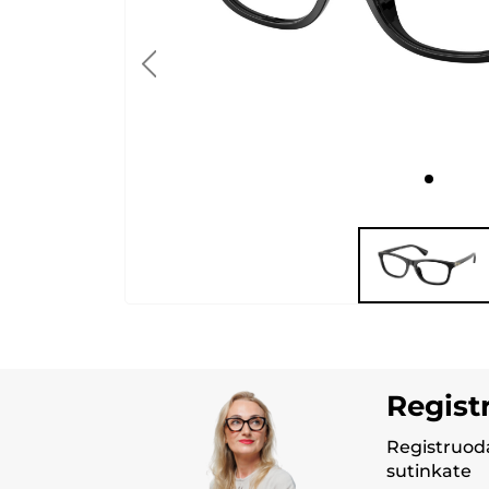
Regist
Registruoda
sutinkate