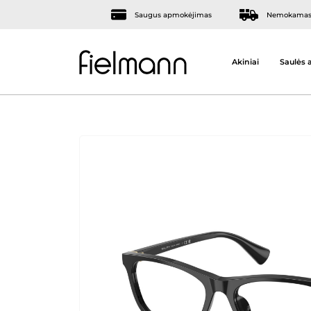
Saugus apmokėjimas
Nemokamas 
Akiniai
Saulės a