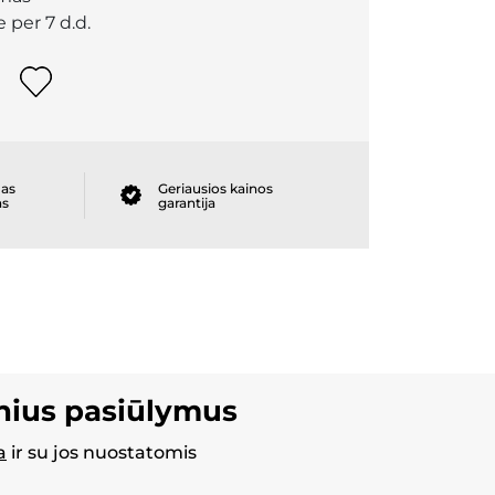
 per 7 d.d.
as
Geriausios kainos
as
garantija
inius pasiūlymus
a
ir su jos nuostatomis