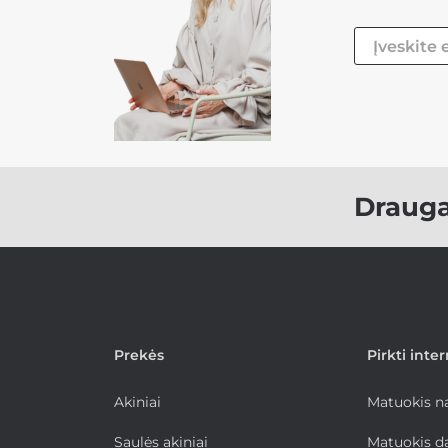
Draug
Prekės
Pirkti inte
Akiniai
Matuokis 
Saulės akiniai
Matuokis d