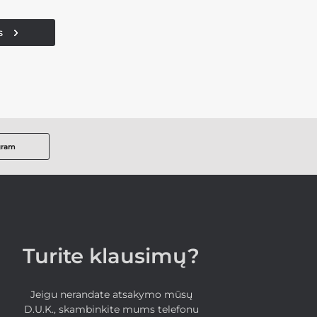
s
gram
Turite klausimų?
Jeigu nerandate atsakymo mūsų
D.U.K., skambinkite mums telefonu