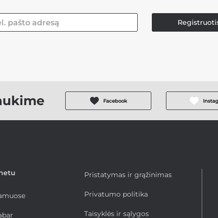
Registruoti
aukime
Facebook
Insta
rnetu
Pristatymas ir grąžinimas
Privatumo politika
namuose
Taisyklės ir sąlygos
abar