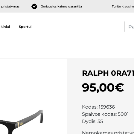
pristatymas
Geriausios kainos garantija
Turite klausi
kiniai
Sportui
RALPH 0RA7
95,00€
Kodas:
159636
Spalvos kodas:
5001
Dydis:
55
Nemokamas pristaty