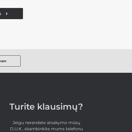
s
gram
Turite klausimų?
Jeigu nerandate atsakymo mūsų
D.U.K., skambinkite mums telefonu