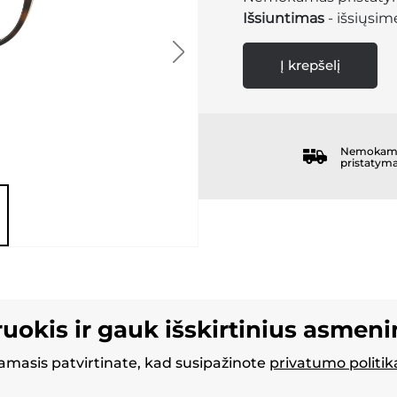
Išsiuntimas
- išsiųsime
Į krepšelį
Nemokam
pristatym
ruokis ir gauk išskirtinius asmen
masis patvirtinate, kad susipažinote
privatumo politik