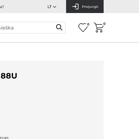
mų?
Prisijungti
0
0
188U
mas