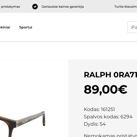
pristatymas
Geriausios kainos garantija
Turite klausi
kiniai
Sportui
RALPH 0RA7
89,00€
Kodas:
161251
Spalvos kodas:
6294
Dydis:
54
Nemokamas pristaty