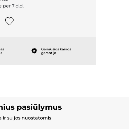
 per 7 d.d.
as
Geriausios kainos
as
garantija
inius pasiūlymus
a
ir su jos nuostatomis