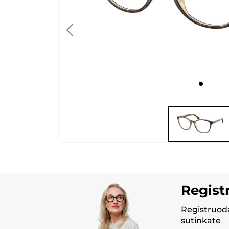
Regist
Registruoda
sutinkate