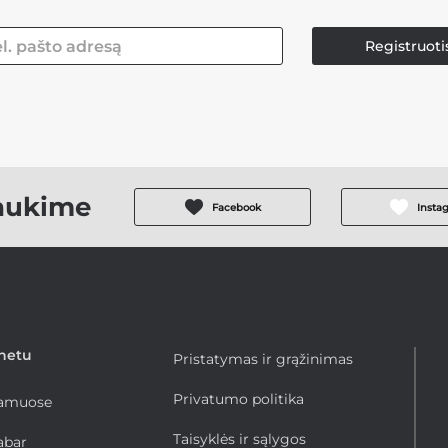
Registruoti
aukime
Facebook
Insta
rnetu
Pristatymas ir grąžinimas
Privatumo politika
namuose
Taisyklės ir sąlygos
abar