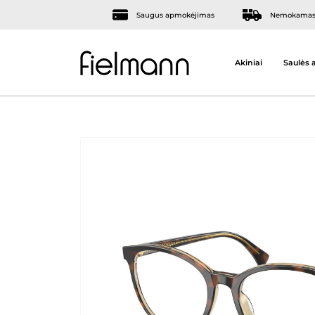
Saugus apmokėjimas
Nemokamas 
Akiniai
Saulės a