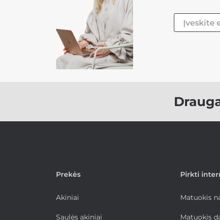
Draug
Prekės
Pirkti inte
Akiniai
Matuokis 
Saulės akiniai
Matuokis d