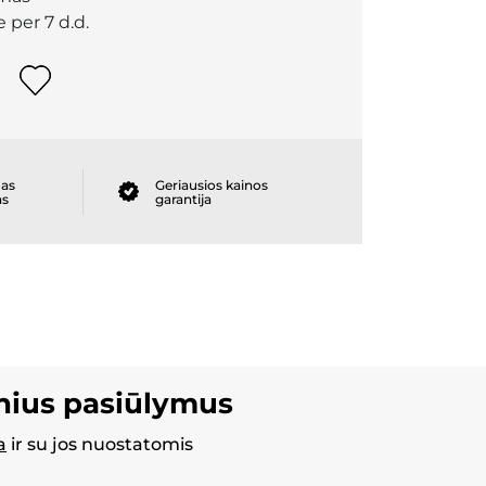
 per 7 d.d.
as
Geriausios kainos
as
garantija
inius pasiūlymus
a
ir su jos nuostatomis