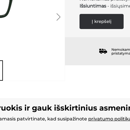
Išsiuntimas
- išsiųsime
Į krepšelį
Nemokam
pristatym
ruokis ir gauk išskirtinius asmen
masis patvirtinate, kad susipažinote
privatumo politik