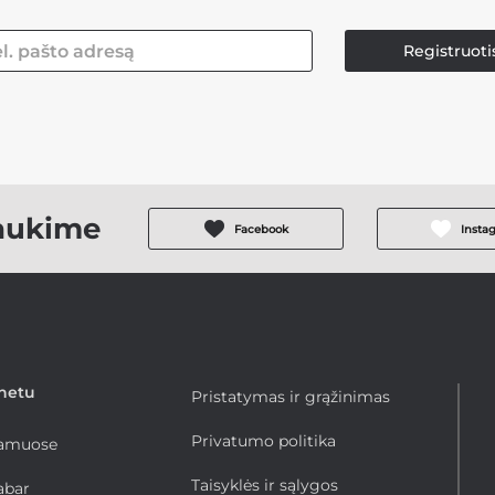
Registruoti
aukime
Facebook
Insta
rnetu
Pristatymas ir grąžinimas
Privatumo politika
namuose
Taisyklės ir sąlygos
abar