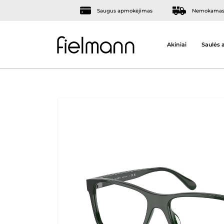
Saugus apmokėjimas
Nemokamas 
Akiniai
Saulės a