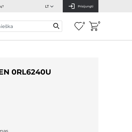
mų?
Prisijungti
0
0
EN 0RL6240U
mas