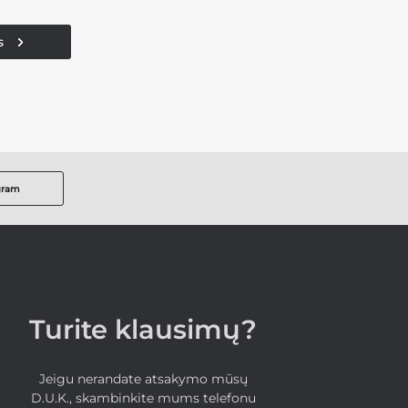
s
gram
Turite klausimų?
Jeigu nerandate atsakymo mūsų
D.U.K., skambinkite mums telefonu