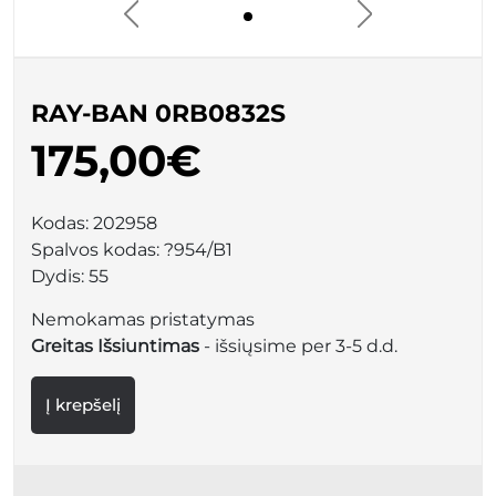
RAY-BAN 0RB0832S
175,00€
Kodas:
202958
Spalvos kodas:
?954/B1
Dydis:
55
Nemokamas pristatymas
Greitas Išsiuntimas
- išsiųsime per 3-5 d.d.
Į krepšelį