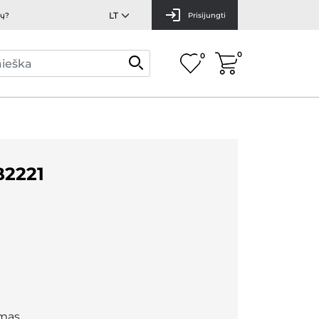
mų?
Prisijungti
0
0
2221
mas