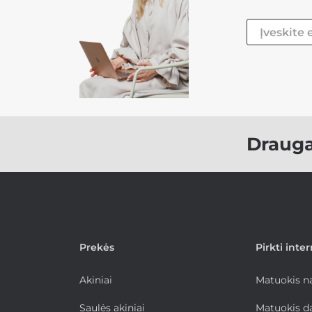
Draug
Prekės
Pirkti inte
Akiniai
Matuokis 
Saulės akiniai
Matuokis d