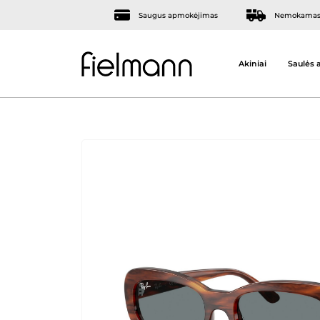
Saugus apmokėjimas
Nemokamas 
Akiniai
Saulės a