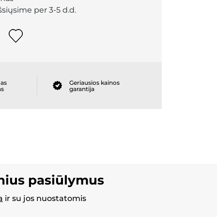
išsiųsime per 3-5 d.d.
as
Geriausios kainos
as
garantija
inius pasiūlymus
a
ir su jos nuostatomis