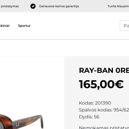
pristatymas
Geriausios kainos garantija
Turite klausi
kiniai
Sportui
RAY-BAN 0RB
165,00€
Kodas:
201390
Spalvos kodas:
954/62
Dydis:
56
Nemokamas pristaty