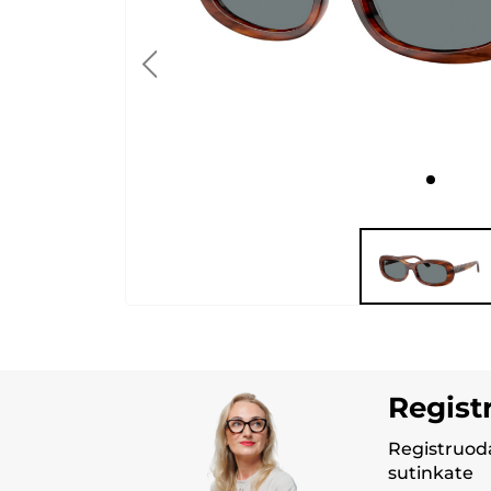
Regist
Registruoda
sutinkate