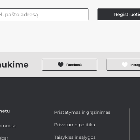
Registruoti
aukime
Facebook
Insta
rnetu
Pristatymas ir grąžinimas
Privatumo politika
namuose
Taisyklės ir sąlygos
abar