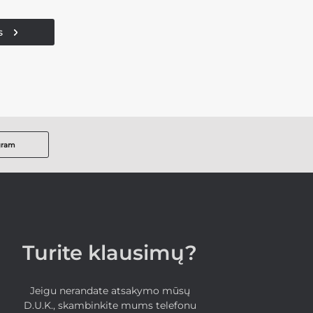
s
gram
Turite klausimų?
Jeigu nerandate atsakymo mūsų
D.U.K., skambinkite mums telefonu